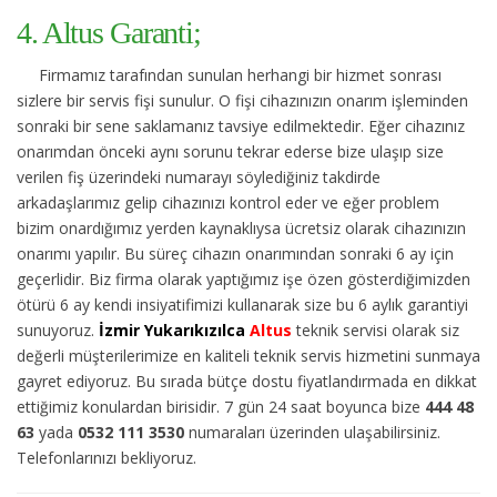
4. Altus Garanti;
Firmamız tarafından sunulan herhangi bir hizmet sonrası
sizlere bir servis fişi sunulur. O fişi cihazınızın onarım işleminden
sonraki bir sene saklamanız tavsiye edilmektedir. Eğer cihazınız
onarımdan önceki aynı sorunu tekrar ederse bize ulaşıp size
verilen fiş üzerindeki numarayı söylediğiniz takdirde
arkadaşlarımız gelip cihazınızı kontrol eder ve eğer problem
bizim onardığımız yerden kaynaklıysa ücretsiz olarak cihazınızın
onarımı yapılır. Bu süreç cihazın onarımından sonraki 6 ay için
geçerlidir. Biz firma olarak yaptığımız işe özen gösterdiğimizden
ötürü 6 ay kendi insiyatifimizi kullanarak size bu 6 aylık garantiyi
sunuyoruz.
İzmir Yukarıkızılca
Altus
teknik servisi olarak siz
değerli müşterilerimize en kaliteli teknik servis hizmetini sunmaya
gayret ediyoruz. Bu sırada bütçe dostu fiyatlandırmada en dikkat
ettiğimiz konulardan birisidir. 7 gün 24 saat boyunca bize
444 48
63
yada
0532 111 3530
numaraları üzerinden ulaşabilirsiniz.
Telefonlarınızı bekliyoruz.