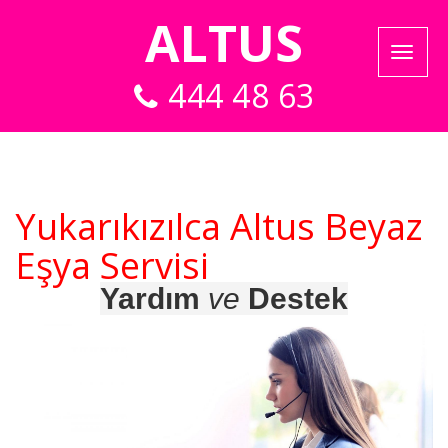
ALTUS
444 48 63
Yukarıkızılca Altus Beyaz
Eşya Servisi
Yardım
ve
Destek