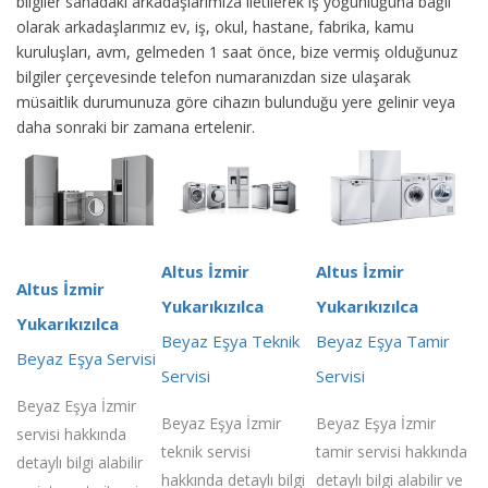
bilgiler sahadaki arkadaşlarımıza iletilerek iş yoğunluğuna bağlı
olarak arkadaşlarımız ev, iş, okul, hastane, fabrika, kamu
kuruluşları, avm, gelmeden 1 saat önce, bize vermiş olduğunuz
bilgiler çerçevesinde telefon numaranızdan size ulaşarak
müsaitlik durumunuza göre cihazın bulunduğu yere gelinir veya
daha sonraki bir zamana ertelenir.
Altus İzmir
Altus İzmir
Altus İzmir
Yukarıkızılca
Yukarıkızılca
Yukarıkızılca
Beyaz Eşya Teknik
Beyaz Eşya Tamir
Beyaz Eşya Servisi
Servisi
Servisi
Beyaz Eşya İzmir
Beyaz Eşya İzmir
Beyaz Eşya İzmir
servisi hakkında
teknik servisi
tamir servisi hakkında
detaylı bilgi alabilir
hakkında detaylı bilgi
detaylı bilgi alabilir ve