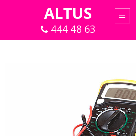
ALTUS
444 48 63