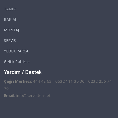
TAMİR
BAKIM
MONTAJ
SERVİS
YEDEK PARÇA
Gizlilik Politikası
Yardım / Destek
Çağrı Merkezi:
444 48 63 - 0532 111 35 30 - 0232 256 74
70
Email:
info@servisten.net