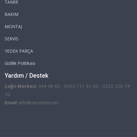
TAMİR
BAKIM
MONTAJ
SERVİS
YEDEK PARÇA
Gizlilik Politikası
Yardım / Destek
Çağrı Merkezi:
444 48 63 - 0532 111 35 30 - 0232 256 74
70
Email:
info@servisten.net