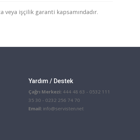
a veya işçilik garanti kapsamındadır.
Yardım / Destek
Çağrı Merkezi:
444 48 63 - 0532 111
35 30 - 0232 256 74 70
Email:
info@servisten.net