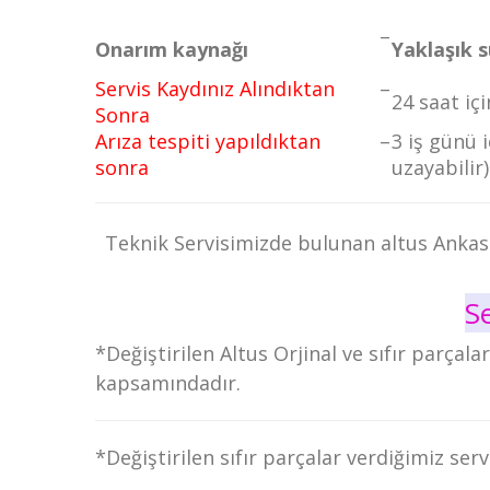
–
Onarım kaynağı
Yaklaşık 
Servis Kaydınız Alındıktan
–
24 saat içi
Sonra
Arıza tespiti yapıldıktan
–
3 iş günü 
sonra
uzayabilir)
Teknik Servisimizde bulunan altus Ankas
S
*Değiştirilen Altus Orjinal ve sıfır parçal
kapsamındadır.
*Değiştirilen sıfır parçalar verdiğimiz ser