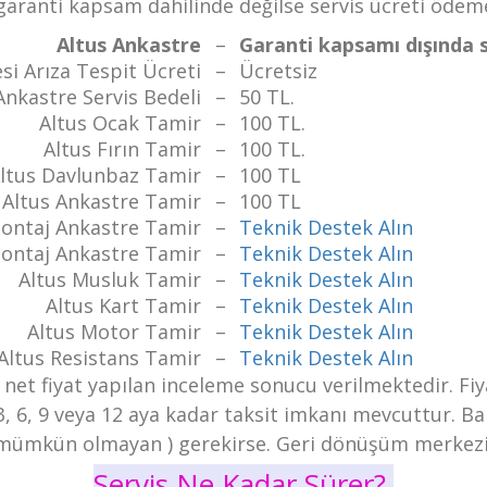
aranti kapsam dahilinde değilse servis ücreti ödeme
Altus Ankastre
–
Garanti kapsamı dışında s
si Arıza Tespit Ücreti
–
Ücretsiz
Ankastre Servis Bedeli
–
50 TL.
Altus Ocak Tamir
–
100 TL.
Altus Fırın Tamir
–
100 TL.
ltus Davlunbaz Tamir
–
100 TL
Altus Ankastre Tamir
–
100 TL
Montaj Ankastre Tamir
–
Teknik Destek Alın
Montaj Ankastre Tamir
–
Teknik Destek Alın
Altus Musluk Tamir
–
Teknik Destek Alın
Altus Kart Tamir
–
Teknik Destek Alın
Altus Motor Tamir
–
Teknik Destek Alın
Altus Resistans Tamir
–
Teknik Destek Alın
 net fiyat yapılan inceleme sonucu verilmektedir. Fiya
3, 6, 9 veya 12 aya kadar taksit imkanı mevcuttur. Ban
r mümkün olmayan ) gerekirse. Geri dönüşüm merkezim
Servis Ne Kadar Sürer?