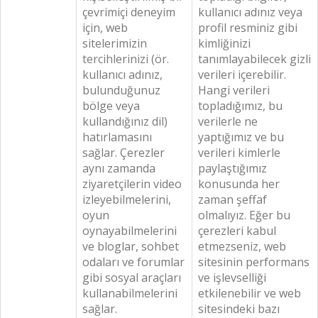
çevrimiçi deneyim
kullanıcı adınız veya
için, web
profil resminiz gibi
sitelerimizin
kimliğinizi
tercihlerinizi (ör.
tanımlayabilecek gizli
kullanıcı adınız,
verileri içerebilir.
bulunduğunuz
Hangi verileri
bölge veya
topladığımız, bu
kullandığınız dil)
verilerle ne
hatırlamasını
yaptığımız ve bu
sağlar. Çerezler
verileri kimlerle
aynı zamanda
paylaştığımız
ziyaretçilerin video
konusunda her
izleyebilmelerini,
zaman şeffaf
oyun
olmalıyız. Eğer bu
oynayabilmelerini
çerezleri kabul
ve bloglar, sohbet
etmezseniz, web
odaları ve forumlar
sitesinin performans
gibi sosyal araçları
ve işlevselliği
kullanabilmelerini
etkilenebilir ve web
sağlar.
sitesindeki bazı