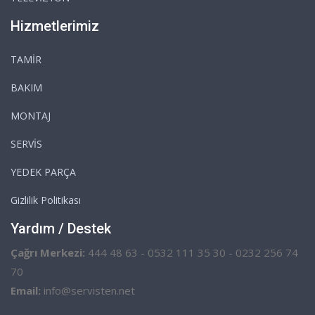
Hizmetlerimiz
TAMİR
BAKIM
MONTAJ
SERVİS
YEDEK PARÇA
Gizlilik Politikası
Yardım / Destek
Çağrı Merkezi:
444 48 63 - 0532 111 35 30 - 0232 256 74
70
Email:
info@servisten.net