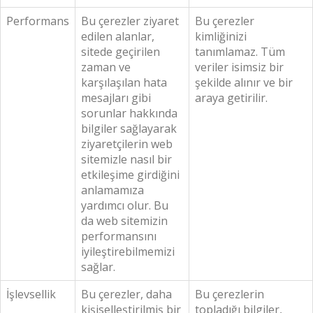
Performans
Bu çerezler ziyaret
Bu çerezler
edilen alanlar,
kimliğinizi
sitede geçirilen
tanımlamaz. Tüm
zaman ve
veriler isimsiz bir
karşılaşılan hata
şekilde alınır ve bir
mesajları gibi
araya getirilir.
sorunlar hakkında
bilgiler sağlayarak
ziyaretçilerin web
sitemizle nasıl bir
etkileşime girdiğini
anlamamıza
yardımcı olur. Bu
da web sitemizin
performansını
iyileştirebilmemizi
sağlar.
İşlevsellik
Bu çerezler, daha
Bu çerezlerin
kişiselleştirilmiş bir
topladığı bilgiler,