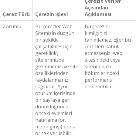
Çerezin Veriler
Açısından
Çerez Türü
Çerezin İşlevi
Açıklaması
Zorunlu
Bu çerezler Web
Bu çerezler
Sitemizin düzgün
kimliğinizi
bir şekilde
tanımlamaz. Eğer bu
çalışabilmesi için
çerezleri kabul
gereklidir,
etmezseniz, web
sitelerimizde
sitesindeki veya
gezinmenizi ve site
sitenin bazı
özelliklerinden
bölümlerindeki
faydalanmanızı
performans
sağlarlar. Aynı
etkilenebilir.
oturum içerisinde
bir sayfaya geri
dönüldüğünde
önceki eylemleri
hatırlama (ör.
metin girişi) buna
örnek verilebilir.