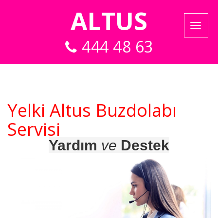
ALTUS
444 48 63
Yelki Altus Buzdolabı
Servisi
Yardım
ve
Destek