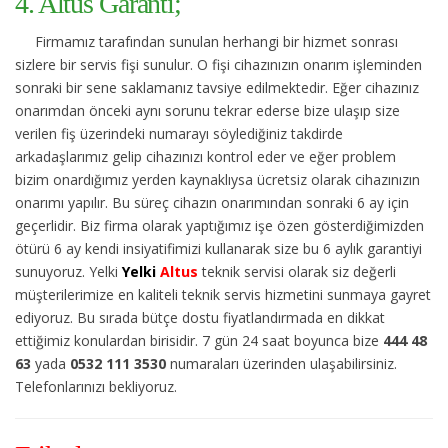
4. Altus Garanti;
Firmamız tarafından sunulan herhangi bir hizmet sonrası
sizlere bir servis fişi sunulur. O fişi cihazınızın onarım işleminden
sonraki bir sene saklamanız tavsiye edilmektedir. Eğer cihazınız
onarımdan önceki aynı sorunu tekrar ederse bize ulaşıp size
verilen fiş üzerindeki numarayı söylediğiniz takdirde
arkadaşlarımız gelip cihazınızı kontrol eder ve eğer problem
bizim onardığımız yerden kaynaklıysa ücretsiz olarak cihazınızın
onarımı yapılır. Bu süreç cihazın onarımından sonraki 6 ay için
geçerlidir. Biz firma olarak yaptığımız işe özen gösterdiğimizden
ötürü 6 ay kendi insiyatifimizi kullanarak size bu 6 aylık garantiyi
sunuyoruz. Yelki
Yelki
Altus
teknik servisi olarak siz değerli
müşterilerimize en kaliteli teknik servis hizmetini sunmaya gayret
ediyoruz. Bu sırada bütçe dostu fiyatlandırmada en dikkat
ettiğimiz konulardan birisidir. 7 gün 24 saat boyunca bize
444 48
63
yada
0532 111 3530
numaraları üzerinden ulaşabilirsiniz.
Telefonlarınızı bekliyoruz.