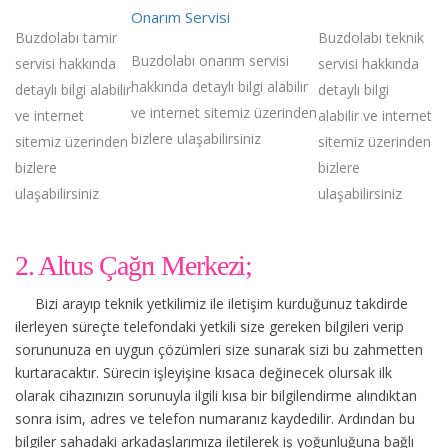
Onarım Servisi
Buzdolabı tamir
Buzdolabı teknik
Buzdolabı onarım servisi
servisi hakkında
servisi hakkında
hakkında detaylı bilgi alabilir
detaylı bilgi alabilir
detaylı bilgi
ve internet sitemiz üzerinden
ve internet
alabilir ve internet
bizlere ulaşabilirsiniz
sitemiz üzerinden
sitemiz üzerinden
bizlere
bizlere
ulaşabilirsiniz
ulaşabilirsiniz
2. Altus Çağrı Merkezi;
Bizi arayıp teknik yetkilimiz ile iletişim kurduğunuz takdirde
ilerleyen süreçte telefondaki yetkili size gereken bilgileri verip
sorununuza en uygun çözümleri size sunarak sizi bu zahmetten
kurtaracaktır. Sürecin işleyişine kısaca değinecek olursak ilk
olarak cihazınızın sorunuyla ilgili kısa bir bilgilendirme alındıktan
sonra isim, adres ve telefon numaranız kaydedilir. Ardından bu
bilgiler sahadaki arkadaşlarımıza iletilerek iş yoğunluğuna bağlı