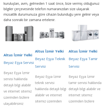
kuruluşları, avm, gelmeden 1 saat önce, bize vermiş olduğunuz
bilgiler çerçevesinde telefon numaranızdan size ulaşarak
müsaitlik durumunuza göre cihazın bulunduğu yere gelinir veya
daha sonraki bir zamana ertelenir.
Altus İzmir Yelki
Altus İzmir Yelki
Altus İzmir Yelki
Beyaz Eşya Teknik
Beyaz Eşya Tamir
Beyaz Eşya Servisi
Servisi
Servisi
Beyaz Eşya İzmir
Beyaz Eşya İzmir
Beyaz Eşya İzmir
servisi hakkında
teknik servisi
tamir servisi hakkında
detaylı bilgi alabilir
hakkında detaylı bilgi
detaylı bilgi alabilir ve
ve internet sitemiz
alabilir ve internet
internet sitemiz
üzerinden bizlere
sitemiz üzerinden
üzerinden bizlere
ulaşabilirsiniz