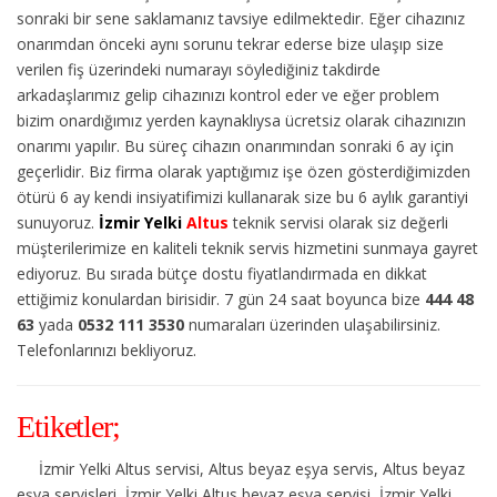
sonraki bir sene saklamanız tavsiye edilmektedir. Eğer cihazınız
onarımdan önceki aynı sorunu tekrar ederse bize ulaşıp size
verilen fiş üzerindeki numarayı söylediğiniz takdirde
arkadaşlarımız gelip cihazınızı kontrol eder ve eğer problem
bizim onardığımız yerden kaynaklıysa ücretsiz olarak cihazınızın
onarımı yapılır. Bu süreç cihazın onarımından sonraki 6 ay için
geçerlidir. Biz firma olarak yaptığımız işe özen gösterdiğimizden
ötürü 6 ay kendi insiyatifimizi kullanarak size bu 6 aylık garantiyi
sunuyoruz.
İzmir Yelki
Altus
teknik servisi olarak siz değerli
müşterilerimize en kaliteli teknik servis hizmetini sunmaya gayret
ediyoruz. Bu sırada bütçe dostu fiyatlandırmada en dikkat
ettiğimiz konulardan birisidir. 7 gün 24 saat boyunca bize
444 48
63
yada
0532 111 3530
numaraları üzerinden ulaşabilirsiniz.
Telefonlarınızı bekliyoruz.
Etiketler;
İzmir Yelki Altus servisi, Altus beyaz eşya servis, Altus beyaz
eşya servisleri, İzmir Yelki Altus beyaz eşya servisi, İzmir Yelki