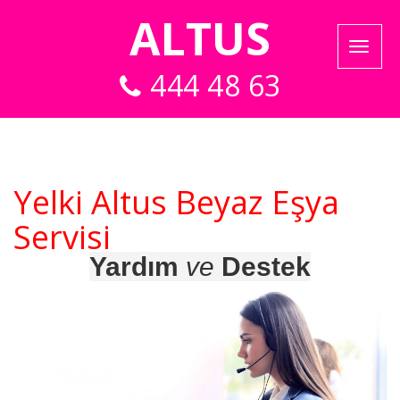
ALTUS
444 48 63
Yelki Altus Beyaz Eşya
Servisi
Yardım
ve
Destek