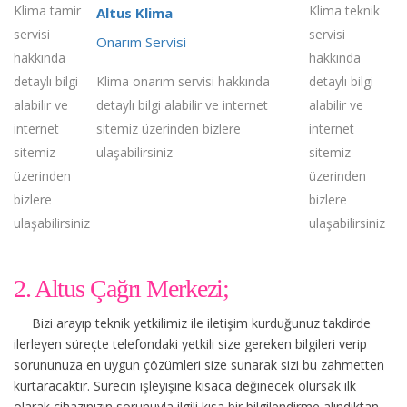
Klima tamir
Klima teknik
Altus Klima
servisi
servisi
Onarım Servisi
hakkında
hakkında
detaylı bilgi
Klima onarım servisi hakkında
detaylı bilgi
alabilir ve
detaylı bilgi alabilir ve internet
alabilir ve
internet
sitemiz üzerinden bizlere
internet
sitemiz
ulaşabilirsiniz
sitemiz
üzerinden
üzerinden
bizlere
bizlere
ulaşabilirsiniz
ulaşabilirsiniz
2. Altus Çağrı Merkezi;
Bizi arayıp teknik yetkilimiz ile iletişim kurduğunuz takdirde
ilerleyen süreçte telefondaki yetkili size gereken bilgileri verip
sorununuza en uygun çözümleri size sunarak sizi bu zahmetten
kurtaracaktır. Sürecin işleyişine kısaca değinecek olursak ilk
olarak cihazınızın sorunuyla ilgili kısa bir bilgilendirme alındıktan