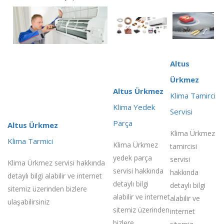
Altus
Ürkmez
Altus Ürkmez
Klima Tamirci
Klima Yedek
Servisi
Parça
Altus Ürkmez
Klima Ürkmez
Klima Tarmici
Klima Ürkmez
tamircisi
yedek parça
servisi
Klima Ürkmez servisi hakkında
servisi hakkında
hakkında
detaylı bilgi alabilir ve internet
detaylı bilgi
detaylı bilgi
sitemiz üzerinden bizlere
alabilir ve internet
alabilir ve
ulaşabilirsiniz
sitemiz üzerinden
internet
bizlere