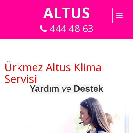
ALTUS
444 48 63
Ürkmez Altus Klima
Servisi
Yardım
ve
Destek