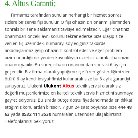
4. Altus Garanti;
Firmamız tarafından sunulan herhangi bir hizmet sonrası
sizlere bir servis fişi sunulur. O fişi cihazınızın onarım işleminden
sonraki bir sene saklamanız tavsiye edilmektedir. Eğer cihazınız
onarımdan önceki aynı sorunu tekrar ederse bize ulaşıp size
verilen fiş üzerindeki numarayı söylediğiniz takdirde
arkadaşlarımız gelip cihazınızı kontrol eder ve eğer problem
bizim onardığımız yerden kaynaklıysa ücretsiz olarak cihazınızın
onarımı yapılır. Bu süreç cihazın onarımından sonraki 6 ay için
geçerlidir. Biz firma olarak yaptığımız işe özen gösterdiğimizden
ötürü 6 ay kendi insiyatifimizi kullanarak size bu 6 aylık garantiyi
sunuyoruz. Ulukent
Ulukent
Altus
teknik servisi olarak siz
değerli müşterilerimize en kaliteli teknik servis hizmetini sunmaya
gayret ediyoruz. Bu sırada bütçe dostu fiyatlandırmada en dikkat
ettiğimiz konulardan birisidir. 7 gün 24 saat boyunca bize
444 48
63
yada
0532 111 3530
numaraları üzerinden ulaşabilirsiniz.
Telefonlarınızı bekliyoruz.