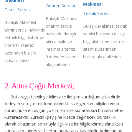
Makinesi
Onarım Servisi
Tamir Servisi
Teknik Servisi
Bulaşık Makinesi
Bulaşık Makinesi
onarım servisi
Bulaşık Makinesi teknik
tamir servisi hakkında
hakkında detaylı
servisi hakkında detaylı
detaylı bilgi alabilir ve
bilgi alabilir ve
bilgi alabilir ve internet
internet sitemiz
internet sitemiz
sitemiz üzerinden
üzerinden bizlere
üzerinden bizlere
bizlere ulaşabilirsiniz
ulaşabilirsiniz
ulaşabilirsiniz
2. Altus Çağrı Merkezi;
Bizi arayıp teknik yetkilimiz ile iletişim kurduğunuz takdirde
ilerleyen süreçte telefondaki yetkili size gereken bilgileri verip
sorununuza en uygun çözümleri size sunarak sizi bu zahmetten
kurtaracaktır. Sürecin işleyişine kısaca değinecek olursak ilk
olarak cihazınızın sorunuyla ilgili kısa bir bilgilendirme alındıktan
sonra isim, adres ve telefon numaranız kaydedilir. Ardından bu