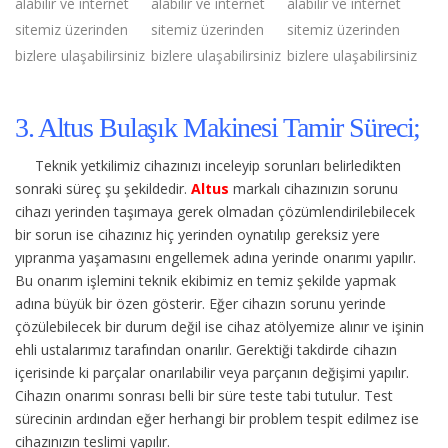
alabilir ve internet
alabilir ve internet
alabilir ve internet
sitemiz üzerinden
sitemiz üzerinden
sitemiz üzerinden
bizlere ulaşabilirsiniz
bizlere ulaşabilirsiniz
bizlere ulaşabilirsiniz
3. Altus Bulaşık Makinesi Tamir Süreci;
Teknik yetkilimiz cihazınızı inceleyip sorunları belirledikten
sonraki süreç şu şekildedir.
Altus
markalı cihazınızın sorunu
cihazı yerinden taşımaya gerek olmadan çözümlendirilebilecek
bir sorun ise cihazınız hiç yerinden oynatılıp gereksiz yere
yıpranma yaşamasını engellemek adına yerinde onarımı yapılır.
Bu onarım işlemini teknik ekibimiz en temiz şekilde yapmak
adına büyük bir özen gösterir. Eğer cihazın sorunu yerinde
çözülebilecek bir durum değil ise cihaz atölyemize alınır ve işinin
ehli ustalarımız tarafından onarılır. Gerektiği takdirde cihazın
içerisinde ki parçalar onarılabilir veya parçanın değişimi yapılır.
Cihazın onarımı sonrası belli bir süre teste tabi tutulur. Test
sürecinin ardından eğer herhangi bir problem tespit edilmez ise
cihazınızın teslimi yapılır.