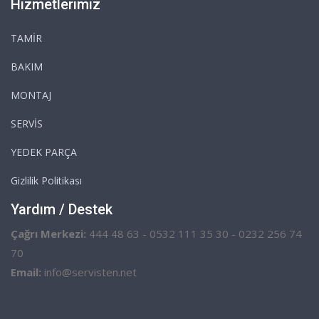
Hizmetlerimiz
TAMİR
BAKIM
MONTAJ
SERVİS
YEDEK PARÇA
Gizlilik Politikası
Yardım / Destek
Çağrı Merkezi:
444 48 63 - 0532 111 35 30 - 0232 256 74
70
Email:
info@servisten.net