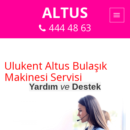
ALTUS
444 48 63
Ulukent Altus Bulaşık
Makinesi Servisi
Yardım
ve
Destek