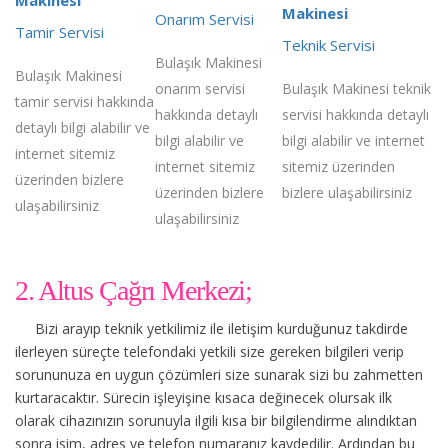
Makinesi
Onarım Servisi
Tamir Servisi
Teknik Servisi
Bulaşık Makinesi
Bulaşık Makinesi
onarım servisi
Bulaşık Makinesi teknik
tamir servisi hakkında
hakkında detaylı
servisi hakkında detaylı
detaylı bilgi alabilir ve
bilgi alabilir ve
bilgi alabilir ve internet
internet sitemiz
internet sitemiz
sitemiz üzerinden
üzerinden bizlere
üzerinden bizlere
bizlere ulaşabilirsiniz
ulaşabilirsiniz
ulaşabilirsiniz
2. Altus Çağrı Merkezi;
Bizi arayıp teknik yetkilimiz ile iletişim kurduğunuz takdirde
ilerleyen süreçte telefondaki yetkili size gereken bilgileri verip
sorununuza en uygun çözümleri size sunarak sizi bu zahmetten
kurtaracaktır. Sürecin işleyişine kısaca değinecek olursak ilk
olarak cihazınızın sorunuyla ilgili kısa bir bilgilendirme alındıktan
sonra isim, adres ve telefon numaranız kaydedilir. Ardından bu