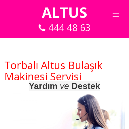
ALTUS
444 48 63
Torbalı Altus Bulaşık
Makinesi Servisi
Yardım
ve
Destek