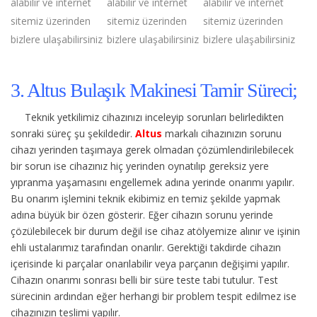
alabilir ve internet
alabilir ve internet
alabilir ve internet
sitemiz üzerinden
sitemiz üzerinden
sitemiz üzerinden
bizlere ulaşabilirsiniz
bizlere ulaşabilirsiniz
bizlere ulaşabilirsiniz
3. Altus Bulaşık Makinesi Tamir Süreci;
Teknik yetkilimiz cihazınızı inceleyip sorunları belirledikten
sonraki süreç şu şekildedir.
Altus
markalı cihazınızın sorunu
cihazı yerinden taşımaya gerek olmadan çözümlendirilebilecek
bir sorun ise cihazınız hiç yerinden oynatılıp gereksiz yere
yıpranma yaşamasını engellemek adına yerinde onarımı yapılır.
Bu onarım işlemini teknik ekibimiz en temiz şekilde yapmak
adına büyük bir özen gösterir. Eğer cihazın sorunu yerinde
çözülebilecek bir durum değil ise cihaz atölyemize alınır ve işinin
ehli ustalarımız tarafından onarılır. Gerektiği takdirde cihazın
içerisinde ki parçalar onarılabilir veya parçanın değişimi yapılır.
Cihazın onarımı sonrası belli bir süre teste tabi tutulur. Test
sürecinin ardından eğer herhangi bir problem tespit edilmez ise
cihazınızın teslimi yapılır.