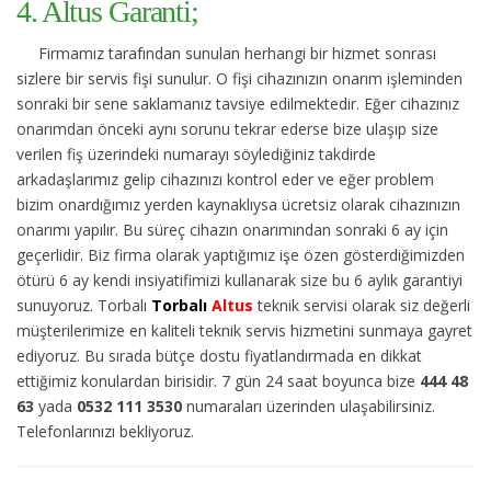
4. Altus Garanti;
Firmamız tarafından sunulan herhangi bir hizmet sonrası
sizlere bir servis fişi sunulur. O fişi cihazınızın onarım işleminden
sonraki bir sene saklamanız tavsiye edilmektedir. Eğer cihazınız
onarımdan önceki aynı sorunu tekrar ederse bize ulaşıp size
verilen fiş üzerindeki numarayı söylediğiniz takdirde
arkadaşlarımız gelip cihazınızı kontrol eder ve eğer problem
bizim onardığımız yerden kaynaklıysa ücretsiz olarak cihazınızın
onarımı yapılır. Bu süreç cihazın onarımından sonraki 6 ay için
geçerlidir. Biz firma olarak yaptığımız işe özen gösterdiğimizden
ötürü 6 ay kendi insiyatifimizi kullanarak size bu 6 aylık garantiyi
sunuyoruz. Torbalı
Torbalı
Altus
teknik servisi olarak siz değerli
müşterilerimize en kaliteli teknik servis hizmetini sunmaya gayret
ediyoruz. Bu sırada bütçe dostu fiyatlandırmada en dikkat
ettiğimiz konulardan birisidir. 7 gün 24 saat boyunca bize
444 48
63
yada
0532 111 3530
numaraları üzerinden ulaşabilirsiniz.
Telefonlarınızı bekliyoruz.