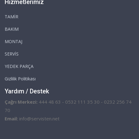
Hizmetlerimiz
TAMİR
BAKIM
MONTAJ
SERVİS
YEDEK PARÇA
Gizlilik Politikası
Yardım / Destek
Çağrı Merkezi:
444 48 63 - 0532 111 35 30 - 0232 256 74
70
Email:
info@servisten.net