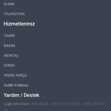
KLİMA
TELEVİZYON
Hizmetlerimiz
TAMİR
BAKIM
MONTAJ
SERVİS
YEDEK PARÇA
Gizlilik Politikası
Yardım / Destek
Çağrı Merkezi:
444 48 63 - 0532 111 35 30 - 0232 256 74
70