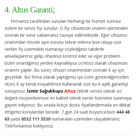
4. Altus Garanti;
Firmamız tarafından sunulan herhangi bir hizmet sonrası
sizlere bir servis fişi sunulur. O fişi cihazınızın onarım işleminden
sonraki bir sene saklamanız tavsiye edilmektedir. Eğer cihazınız
onarımdan önceki aynı sorunu tekrar ederse bize ulaşıp size
verilen fiş üzerindeki numarayı söylediğiniz takdirde
arkadaşlarımız gelip cihazınızı kontrol eder ve eğer problem
bizim onardığımız yerden kaynaklıysa ücretsiz olarak cihazınızın
onarımı yapılır. Bu süreç cihazın onarımından sonraki 6 ay için
geçerlidir. Biz firma olarak yaptığımız işe özen gösterdiğimizden
ötürü 6 ay kendi insiyatifimizi kullanarak size bu 6 aylık garantiyi
sunuyoruz.
İzmir Soğukkuyu
Altus
teknik servisi olarak siz
değerli müşterilerimize en kaliteli teknik servis hizmetini sunmaya
gayret ediyoruz. Bu sırada bütçe dostu fiyatlandırmada en dikkat
ettiğimiz konulardan birisidir. 7 gün 24 saat boyunca bize
444 48
63
yada
0532 111 3530
numaraları üzerinden ulaşabilirsiniz.
Telefonlarınızı bekliyoruz.