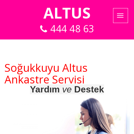
ALTUS
444 48 63
Soğukkuyu Altus
Ankastre Servisi
Yardım
ve
Destek