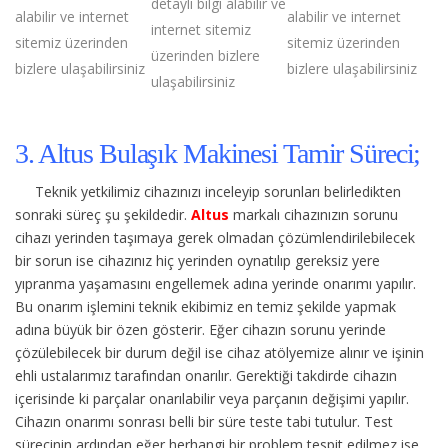
detaylı bilgi alabilir ve
alabilir ve internet
alabilir ve internet
internet sitemiz
sitemiz üzerinden
sitemiz üzerinden
üzerinden bizlere
bizlere ulaşabilirsiniz
bizlere ulaşabilirsiniz
ulaşabilirsiniz
3. Altus Bulaşık Makinesi Tamir Süreci;
Teknik yetkilimiz cihazınızı inceleyip sorunları belirledikten
sonraki süreç şu şekildedir.
Altus
markalı cihazınızın sorunu
cihazı yerinden taşımaya gerek olmadan çözümlendirilebilecek
bir sorun ise cihazınız hiç yerinden oynatılıp gereksiz yere
yıpranma yaşamasını engellemek adına yerinde onarımı yapılır.
Bu onarım işlemini teknik ekibimiz en temiz şekilde yapmak
adına büyük bir özen gösterir. Eğer cihazın sorunu yerinde
çözülebilecek bir durum değil ise cihaz atölyemize alınır ve işinin
ehli ustalarımız tarafından onarılır. Gerektiği takdirde cihazın
içerisinde ki parçalar onarılabilir veya parçanın değişimi yapılır.
Cihazın onarımı sonrası belli bir süre teste tabi tutulur. Test
sürecinin ardından eğer herhangi bir problem tespit edilmez ise