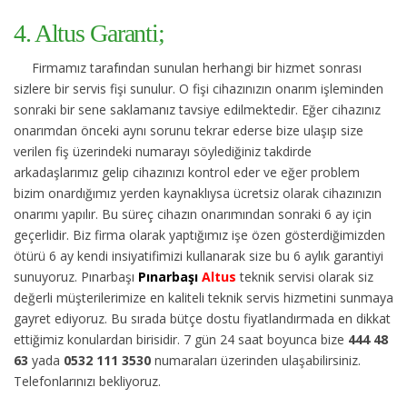
4. Altus Garanti;
Firmamız tarafından sunulan herhangi bir hizmet sonrası
sizlere bir servis fişi sunulur. O fişi cihazınızın onarım işleminden
sonraki bir sene saklamanız tavsiye edilmektedir. Eğer cihazınız
onarımdan önceki aynı sorunu tekrar ederse bize ulaşıp size
verilen fiş üzerindeki numarayı söylediğiniz takdirde
arkadaşlarımız gelip cihazınızı kontrol eder ve eğer problem
bizim onardığımız yerden kaynaklıysa ücretsiz olarak cihazınızın
onarımı yapılır. Bu süreç cihazın onarımından sonraki 6 ay için
geçerlidir. Biz firma olarak yaptığımız işe özen gösterdiğimizden
ötürü 6 ay kendi insiyatifimizi kullanarak size bu 6 aylık garantiyi
sunuyoruz. Pınarbaşı
Pınarbaşı
Altus
teknik servisi olarak siz
değerli müşterilerimize en kaliteli teknik servis hizmetini sunmaya
gayret ediyoruz. Bu sırada bütçe dostu fiyatlandırmada en dikkat
ettiğimiz konulardan birisidir. 7 gün 24 saat boyunca bize
444 48
63
yada
0532 111 3530
numaraları üzerinden ulaşabilirsiniz.
Telefonlarınızı bekliyoruz.