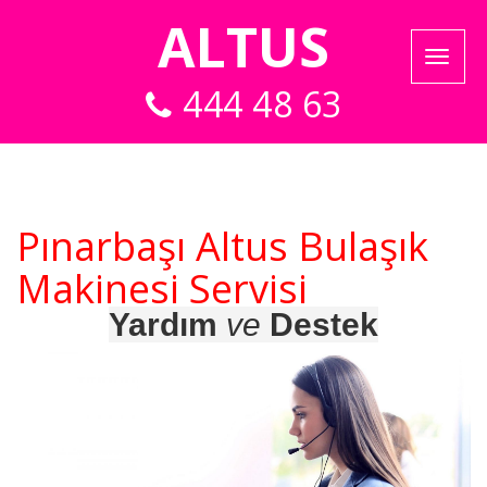
ALTUS
444 48 63
Pınarbaşı Altus Bulaşık
Makinesi Servisi
Yardım
ve
Destek