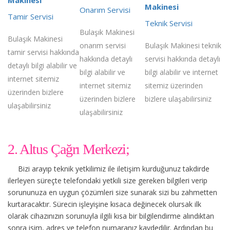
Makinesi
Onarım Servisi
Tamir Servisi
Teknik Servisi
Bulaşık Makinesi
Bulaşık Makinesi
onarım servisi
Bulaşık Makinesi teknik
tamir servisi hakkında
hakkında detaylı
servisi hakkında detaylı
detaylı bilgi alabilir ve
bilgi alabilir ve
bilgi alabilir ve internet
internet sitemiz
internet sitemiz
sitemiz üzerinden
üzerinden bizlere
üzerinden bizlere
bizlere ulaşabilirsiniz
ulaşabilirsiniz
ulaşabilirsiniz
2. Altus Çağrı Merkezi;
Bizi arayıp teknik yetkilimiz ile iletişim kurduğunuz takdirde
ilerleyen süreçte telefondaki yetkili size gereken bilgileri verip
sorununuza en uygun çözümleri size sunarak sizi bu zahmetten
kurtaracaktır. Sürecin işleyişine kısaca değinecek olursak ilk
olarak cihazınızın sorunuyla ilgili kısa bir bilgilendirme alındıktan
sonra isim, adres ve telefon numaranız kaydedilir. Ardından bu