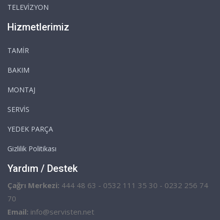
TELEVİZYON
Hizmetlerimiz
TAMİR
BAKIM
MONTAJ
SERVİS
YEDEK PARÇA
Gizlilik Politikası
Yardım / Destek
Çağrı Merkezi:
444 48 63 - 0532 111 35 30 - 0232 256 74
70
Email:
info@servisten.net