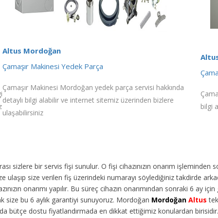
Altus Mordoğan
Altu
Çamaşır Makinesi Yedek Parça
Çamaş
Çamaşır Makinesi Mordoğan yedek parça servisi hakkında
i
Çamaş
detaylı bilgi alabilir ve internet sitemiz üzerinden bizlere
z
bilgi 
ulaşabilirsiniz
ı sizlere bir servis fişi sunulur. O fişi cihazınızın onarım işleminden 
 ulaşıp size verilen fiş üzerindeki numarayı söylediğiniz takdirde arka
ınızın onarımı yapılır. Bu süreç cihazın onarımından sonraki 6 ay için g
rak size bu 6 aylık garantiyi sunuyoruz. Mordoğan
Mordoğan
Altus
tek
da bütçe dostu fiyatlandırmada en dikkat ettiğimiz konulardan birisidi