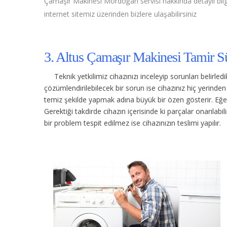
Çamaşır Makinesi Mordoğan servisi hakkında detaylı bilgi 
internet sitemiz üzerinden bizlere ulaşabilirsiniz
3. Altus Çamaşır Makinesi Tamir Sü
Teknik yetkilimiz cihazınızı inceleyip sorunları belirle
çözümlendirilebilecek bir sorun ise cihazınız hiç yerind
temiz şekilde yapmak adına büyük bir özen gösterir. Eğer c
Gerektiği takdirde cihazın içerisinde ki parçalar onarılabi
bir problem tespit edilmez ise cihazınızın teslimi yapılır.