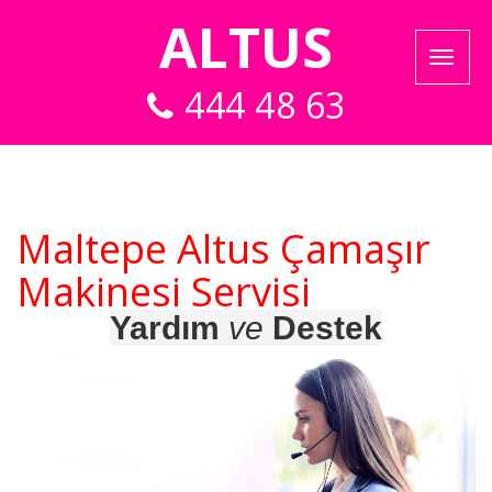
ALTUS
444 48 63
Maltepe Altus Çamaşır
Makinesi Servisi
Yardım
ve
Destek