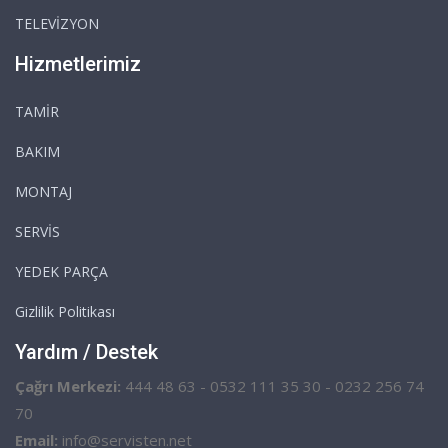
TELEVİZYON
Hizmetlerimiz
TAMİR
BAKIM
MONTAJ
SERVİS
YEDEK PARÇA
Gizlilik Politikası
Yardım / Destek
Çağrı Merkezi:
444 48 63 - 0532 111 35 30 - 0232 256 74
70
Email:
info@servisten.net