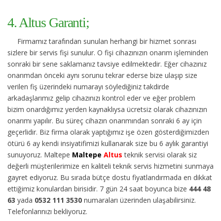
4. Altus Garanti;
Firmamız tarafından sunulan herhangi bir hizmet sonrası
sizlere bir servis fişi sunulur. O fişi cihazınızın onarım işleminden
sonraki bir sene saklamanız tavsiye edilmektedir. Eğer cihazınız
onarımdan önceki aynı sorunu tekrar ederse bize ulaşıp size
verilen fiş üzerindeki numarayı söylediğiniz takdirde
arkadaşlarımız gelip cihazınızı kontrol eder ve eğer problem
bizim onardığımız yerden kaynaklıysa ücretsiz olarak cihazınızın
onarımı yapılır. Bu süreç cihazın onarımından sonraki 6 ay için
geçerlidir. Biz firma olarak yaptığımız işe özen gösterdiğimizden
ötürü 6 ay kendi insiyatifimizi kullanarak size bu 6 aylık garantiyi
sunuyoruz. Maltepe
Maltepe
Altus
teknik servisi olarak siz
değerli müşterilerimize en kaliteli teknik servis hizmetini sunmaya
gayret ediyoruz. Bu sırada bütçe dostu fiyatlandırmada en dikkat
ettiğimiz konulardan birisidir. 7 gün 24 saat boyunca bize
444 48
63
yada
0532 111 3530
numaraları üzerinden ulaşabilirsiniz.
Telefonlarınızı bekliyoruz.