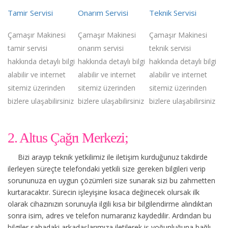
Tamir Servisi
Onarım Servisi
Teknik Servisi
Çamaşır Makinesi
Çamaşır Makinesi
Çamaşır Makinesi
tamir servisi
onarım servisi
teknik servisi
hakkında detaylı bilgi
hakkında detaylı bilgi
hakkında detaylı bilgi
alabilir ve internet
alabilir ve internet
alabilir ve internet
sitemiz üzerinden
sitemiz üzerinden
sitemiz üzerinden
bizlere ulaşabilirsiniz
bizlere ulaşabilirsiniz
bizlere ulaşabilirsiniz
2. Altus Çağrı Merkezi;
Bizi arayıp teknik yetkilimiz ile iletişim kurduğunuz takdirde
ilerleyen süreçte telefondaki yetkili size gereken bilgileri verip
sorununuza en uygun çözümleri size sunarak sizi bu zahmetten
kurtaracaktır. Sürecin işleyişine kısaca değinecek olursak ilk
olarak cihazınızın sorunuyla ilgili kısa bir bilgilendirme alındıktan
sonra isim, adres ve telefon numaranız kaydedilir. Ardından bu
bilgiler sahadaki arkadaşlarımıza iletilerek iş yoğunluğuna bağlı