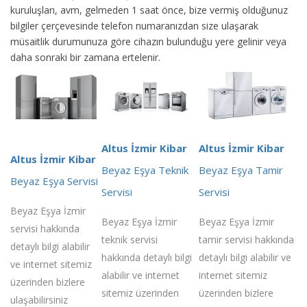
kuruluşları, avm, gelmeden 1 saat önce, bize vermiş olduğunuz
bilgiler çerçevesinde telefon numaranızdan size ulaşarak
müsaitlik durumunuza göre cihazın bulunduğu yere gelinir veya
daha sonraki bir zamana ertelenir.
Altus İzmir Kibar
Altus İzmir Kibar
Altus İzmir Kibar
Beyaz Eşya Teknik
Beyaz Eşya Tamir
Beyaz Eşya Servisi
Servisi
Servisi
Beyaz Eşya İzmir
Beyaz Eşya İzmir
Beyaz Eşya İzmir
servisi hakkında
teknik servisi
tamir servisi hakkında
detaylı bilgi alabilir
hakkında detaylı bilgi
detaylı bilgi alabilir ve
ve internet sitemiz
alabilir ve internet
internet sitemiz
üzerinden bizlere
sitemiz üzerinden
üzerinden bizlere
ulaşabilirsiniz