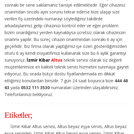
sonraki bir sene saklamanız tavsiye edilmektedir. Eğer cihazınız
onarımdan önceki aynı sorunu tekrar ederse bize ulaşıp size
verilen fiş üzerindeki numarayı söylediğiniz takdirde
arkadaşlarımız gelip cihazınızı kontrol eder ve eğer problem
bizim onardığımız yerden kaynaklıysa ücretsiz olarak cihazınızın
onarımı yapılır. Bu süreç cihazın onarımından sonraki 6 ay için
geçerlidir. Biz firma olarak yaptığımız işe özen gösterdiğimizden
ötürü 6 ay kendi insiyatifimizi kullanarak size bu 6 aylık garantiyi
sunuyoruz.
İzmir Kibar
Altus
teknik servisi olarak siz değerli
müşterilerimize en kaliteli teknik servis hizmetini sunmaya gayret
ediyoruz. Bu sırada bütçe dostu fiyatlandırmada en dikkat
ettiğimiz konulardan birisidir. 7 gün 24 saat boyunca bize
444 48
63
yada
0532 111 3530
numaraları üzerinden ulaşabilirsiniz.
Telefonlarınızı bekliyoruz.
Etiketler;
İzmir Kibar Altus servisi, Altus beyaz eşya servis, Altus beyaz
eşya servisleri, İzmir Kibar Altus beyaz eşya servisi, İzmir Kibar