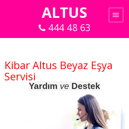
ALTUS
444 48 63
Kibar Altus Beyaz Eşya
Servisi
Yardım
ve
Destek