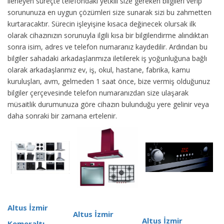
ilerleyen süreçte telefondaki yetkili size gereken bilgileri verip
sorununuza en uygun çözümleri size sunarak sizi bu zahmetten
kurtaracaktır. Sürecin işleyişine kısaca değinecek olursak ilk
olarak cihazınızın sorunuyla ilgili kısa bir bilgilendirme alındıktan
sonra isim, adres ve telefon numaranız kaydedilir. Ardından bu
bilgiler sahadaki arkadaşlarımıza iletilerek iş yoğunluğuna bağlı
olarak arkadaşlarımız ev, iş, okul, hastane, fabrika, kamu
kuruluşları, avm, gelmeden 1 saat önce, bize vermiş olduğunuz
bilgiler çerçevesinde telefon numaranızdan size ulaşarak
müsaitlik durumunuza göre cihazın bulunduğu yere gelinir veya
daha sonraki bir zamana ertelenir.
Altus İzmir
Altus İzmir
Altus İzmir
Kemeraltı