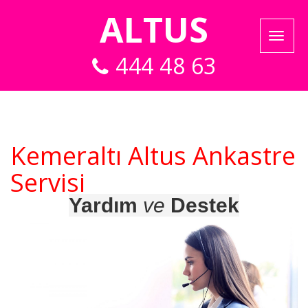
ALTUS
444 48 63
Kemeraltı Altus Ankastre
Servisi
Yardım
ve
Destek