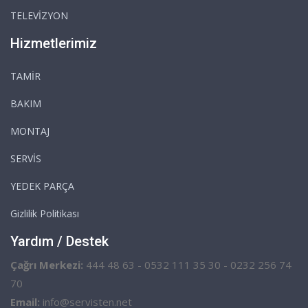
TELEVİZYON
Hizmetlerimiz
TAMİR
BAKIM
MONTAJ
SERVİS
YEDEK PARÇA
Gizlilik Politikası
Yardım / Destek
Çağrı Merkezi:
444 48 63 - 0532 111 35 30 - 0232 256 74
70
Email:
info@servisten.net