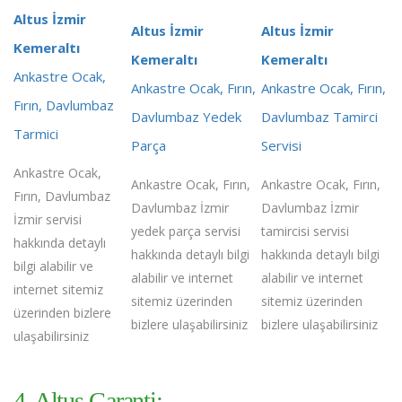
Altus İzmir
Altus İzmir
Altus İzmir
Kemeraltı
Kemeraltı
Kemeraltı
Ankastre Ocak,
Ankastre Ocak, Fırın,
Ankastre Ocak, Fırın,
Fırın, Davlumbaz
Davlumbaz Yedek
Davlumbaz Tamirci
Tarmici
Parça
Servisi
Ankastre Ocak,
Ankastre Ocak, Fırın,
Ankastre Ocak, Fırın,
Fırın, Davlumbaz
Davlumbaz İzmir
Davlumbaz İzmir
İzmir servisi
yedek parça servisi
tamircisi servisi
hakkında detaylı
hakkında detaylı bilgi
hakkında detaylı bilgi
bilgi alabilir ve
alabilir ve internet
alabilir ve internet
internet sitemiz
sitemiz üzerinden
sitemiz üzerinden
üzerinden bizlere
bizlere ulaşabilirsiniz
bizlere ulaşabilirsiniz
ulaşabilirsiniz
4. Altus Garanti;