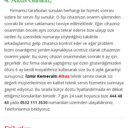
Firmamız tarafından sunulan herhangi bir hizmet sonrası
sizlere bir servis fişi sunulur. O fişi cihazınızın onarım işleminden
sonraki bir sene saklamanız tavsiye edilmektedir. Eğer cihazınız
onarımdan önceki aynı sorunu tekrar ederse bize ulaşıp size
verilen fiş üzerindeki numarayı söylediğiniz takdirde
arkadaşlarımız gelip cihazınızı kontrol eder ve eğer problem
bizim onardığımız yerden kaynaklıysa ücretsiz olarak cihazınızın
onarımı yapılır. Bu süreç cihazın onarımından sonraki 6 ay için
geçerlidir. Biz firma olarak yaptığımız işe özen gösterdiğimizden
ötürü 6 ay kendi insiyatifimizi kullanarak size bu 6 aylık garantiyi
sunuyoruz.
İzmir Kemeraltı
Altus
teknik servisi olarak siz
değerli müşterilerimize en kaliteli teknik servis hizmetini sunmaya
gayret ediyoruz. Bu sırada bütçe dostu fiyatlandırmada en dikkat
ettiğimiz konulardan birisidir. 7 gün 24 saat boyunca bize
444 48
63
yada
0532 111 3530
numaraları üzerinden ulaşabilirsiniz.
Telefonlarınızı bekliyoruz.