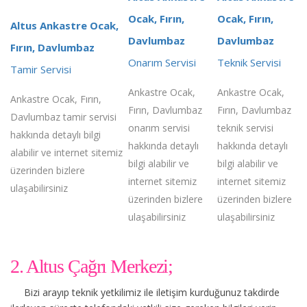
Ocak, Fırın,
Ocak, Fırın,
Altus Ankastre Ocak,
Davlumbaz
Davlumbaz
Fırın, Davlumbaz
Onarım Servisi
Teknik Servisi
Tamir Servisi
Ankastre Ocak,
Ankastre Ocak,
Ankastre Ocak, Fırın,
Fırın, Davlumbaz
Fırın, Davlumbaz
Davlumbaz tamir servisi
onarım servisi
teknik servisi
hakkında detaylı bilgi
hakkında detaylı
hakkında detaylı
alabilir ve internet sitemiz
bilgi alabilir ve
bilgi alabilir ve
üzerinden bizlere
internet sitemiz
internet sitemiz
ulaşabilirsiniz
üzerinden bizlere
üzerinden bizlere
ulaşabilirsiniz
ulaşabilirsiniz
2. Altus Çağrı Merkezi;
Bizi arayıp teknik yetkilimiz ile iletişim kurduğunuz takdirde