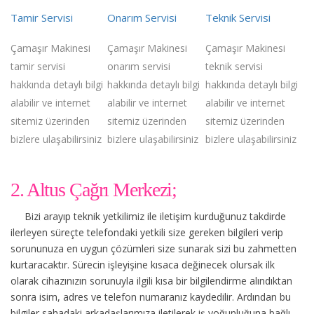
Tamir Servisi
Onarım Servisi
Teknik Servisi
Çamaşır Makinesi
Çamaşır Makinesi
Çamaşır Makinesi
tamir servisi
onarım servisi
teknik servisi
hakkında detaylı bilgi
hakkında detaylı bilgi
hakkında detaylı bilgi
alabilir ve internet
alabilir ve internet
alabilir ve internet
sitemiz üzerinden
sitemiz üzerinden
sitemiz üzerinden
bizlere ulaşabilirsiniz
bizlere ulaşabilirsiniz
bizlere ulaşabilirsiniz
2. Altus Çağrı Merkezi;
Bizi arayıp teknik yetkilimiz ile iletişim kurduğunuz takdirde
ilerleyen süreçte telefondaki yetkili size gereken bilgileri verip
sorununuza en uygun çözümleri size sunarak sizi bu zahmetten
kurtaracaktır. Sürecin işleyişine kısaca değinecek olursak ilk
olarak cihazınızın sorunuyla ilgili kısa bir bilgilendirme alındıktan
sonra isim, adres ve telefon numaranız kaydedilir. Ardından bu
bilgiler sahadaki arkadaşlarımıza iletilerek iş yoğunluğuna bağlı