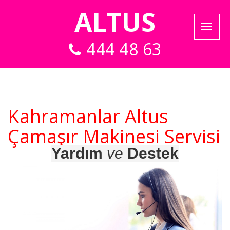
ALTUS
444 48 63
Kahramanlar Altus
Çamaşır Makinesi Servisi
Yardım
ve
Destek