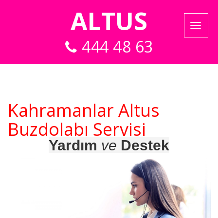
ALTUS
444 48 63
Kahramanlar Altus
Buzdolabı Servisi
Yardım
ve
Destek