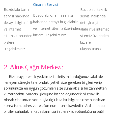
Onarım Servisi
Buzdolabı tamir
Buzdolabı teknik
Buzdolabı onarım servisi
servisi hakkında
servisi hakkında
hakkında detaylı bilgi alabilir
detaylı bilgi alabilir
detaylı bilgi
ve internet sitemiz üzerinden
ve internet
alabilir ve internet
bizlere ulaşabilirsiniz
sitemiz üzerinden
sitemiz üzerinden
bizlere
bizlere
ulaşabilirsiniz
ulaşabilirsiniz
2. Altus Çağrı Merkezi;
Bizi arayıp teknik yetkilimiz ile iletişim kurduğunuz takdirde
ilerleyen süreçte telefondaki yetkili size gereken bilgileri verip
sorununuza en uygun çözümleri size sunarak sizi bu zahmetten
kurtaracaktır. Sürecin işleyişine kısaca değinecek olursak ilk
olarak cihazınızın sorunuyla ilgili kısa bir bilgilendirme alındıktan
sonra isim, adres ve telefon numaranız kaydedilir. Ardından bu
bilgiler sahadaki arkadaşlarımıza iletilerek iş yoğunluğuna bağlı