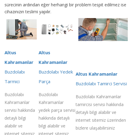
sürecinin ardından eğer herhangi bir problem tespit edilmez ise
cihazınızın teslimi yapılır.
Altus
Altus
Kahramanlar
Kahramanlar
Buzdolabı
Buzdolabı Yedek
Altus Kahramanlar
Tarmici
Parça
Buzdolabı Tamirci Servisi
Buzdolabı
Buzdolabı
Buzdolabı Kahramanlar
Kahramanlar
Kahramanlar
tamircisi servisi hakkında
servisi hakkında
yedek parça servisi
detaylı bilgi alabilir ve
detaylı bilgi
hakkında detaylı
internet sitemiz üzerinden
alabilir ve
bilgi alabilir ve
bizlere ulaşabilirsiniz
internet sitemiz
internet sitemiz