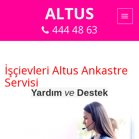
ALTUS
444 48 63
İşçievleri Altus Ankastre
Servisi
Yardım
ve
Destek