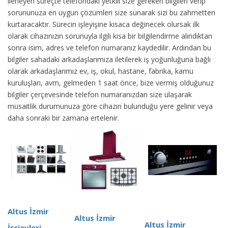
ilerleyen süreçte telefondaki yetkili size gereken bilgileri verip
sorununuza en uygun çözümleri size sunarak sizi bu zahmetten
kurtaracaktır. Sürecin işleyişine kısaca değinecek olursak ilk
olarak cihazınızın sorunuyla ilgili kısa bir bilgilendirme alındıktan
sonra isim, adres ve telefon numaranız kaydedilir. Ardından bu
bilgiler sahadaki arkadaşlarımıza iletilerek iş yoğunluğuna bağlı
olarak arkadaşlarımız ev, iş, okul, hastane, fabrika, kamu
kuruluşları, avm, gelmeden 1 saat önce, bize vermiş olduğunuz
bilgiler çerçevesinde telefon numaranızdan size ulaşarak
müsaitlik durumunuza göre cihazın bulunduğu yere gelinir veya
daha sonraki bir zamana ertelenir.
Altus İzmir
Altus İzmir
Altus İzmir
İşçievleri