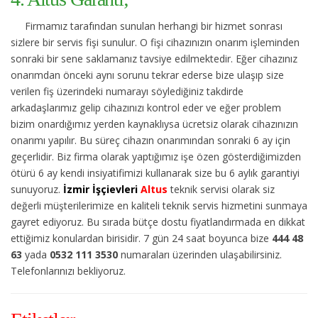
Firmamız tarafından sunulan herhangi bir hizmet sonrası
sizlere bir servis fişi sunulur. O fişi cihazınızın onarım işleminden
sonraki bir sene saklamanız tavsiye edilmektedir. Eğer cihazınız
onarımdan önceki aynı sorunu tekrar ederse bize ulaşıp size
verilen fiş üzerindeki numarayı söylediğiniz takdirde
arkadaşlarımız gelip cihazınızı kontrol eder ve eğer problem
bizim onardığımız yerden kaynaklıysa ücretsiz olarak cihazınızın
onarımı yapılır. Bu süreç cihazın onarımından sonraki 6 ay için
geçerlidir. Biz firma olarak yaptığımız işe özen gösterdiğimizden
ötürü 6 ay kendi insiyatifimizi kullanarak size bu 6 aylık garantiyi
sunuyoruz.
İzmir İşçievleri
Altus
teknik servisi olarak siz
değerli müşterilerimize en kaliteli teknik servis hizmetini sunmaya
gayret ediyoruz. Bu sırada bütçe dostu fiyatlandırmada en dikkat
ettiğimiz konulardan birisidir. 7 gün 24 saat boyunca bize
444 48
63
yada
0532 111 3530
numaraları üzerinden ulaşabilirsiniz.
Telefonlarınızı bekliyoruz.