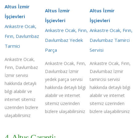
Altus İzmir
Altus İzmir
Altus İzmir
İşçievleri
İşçievleri
İşçievleri
Ankastre Ocak,
Ankastre Ocak, Fırın,
Ankastre Ocak, Fırın,
Fırın, Davlumbaz
Davlumbaz Yedek
Davlumbaz Tamirci
Tarmici
Parça
Servisi
Ankastre Ocak,
Ankastre Ocak, Fırın,
Ankastre Ocak, Fırın,
Fırın, Davlumbaz
Davlumbaz İzmir
Davlumbaz İzmir
İzmir servisi
yedek parça servisi
tamircisi servisi
hakkında detaylı
hakkında detaylı bilgi
hakkında detaylı bilgi
bilgi alabilir ve
alabilir ve internet
alabilir ve internet
internet sitemiz
sitemiz üzerinden
sitemiz üzerinden
üzerinden bizlere
bizlere ulaşabilirsiniz
bizlere ulaşabilirsiniz
ulaşabilirsiniz
4. Altus Garanti;