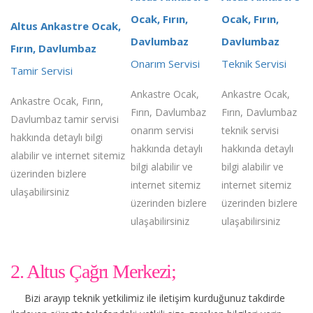
Ocak, Fırın,
Ocak, Fırın,
Altus Ankastre Ocak,
Davlumbaz
Davlumbaz
Fırın, Davlumbaz
Onarım Servisi
Teknik Servisi
Tamir Servisi
Ankastre Ocak,
Ankastre Ocak,
Ankastre Ocak, Fırın,
Fırın, Davlumbaz
Fırın, Davlumbaz
Davlumbaz tamir servisi
onarım servisi
teknik servisi
hakkında detaylı bilgi
hakkında detaylı
hakkında detaylı
alabilir ve internet sitemiz
bilgi alabilir ve
bilgi alabilir ve
üzerinden bizlere
internet sitemiz
internet sitemiz
ulaşabilirsiniz
üzerinden bizlere
üzerinden bizlere
ulaşabilirsiniz
ulaşabilirsiniz
2. Altus Çağrı Merkezi;
Bizi arayıp teknik yetkilimiz ile iletişim kurduğunuz takdirde