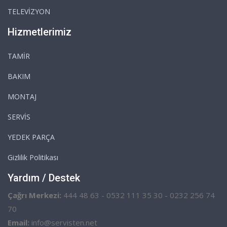
TELEVİZYON
Hizmetlerimiz
TAMİR
BAKIM
MONTAJ
SERVİS
YEDEK PARÇA
Gizlilik Politikası
Yardım / Destek
Çağrı Merkezi:
444 48 63 - 0532 111 35 30 - 0232 256 74
70
Email:
info@servisten.net