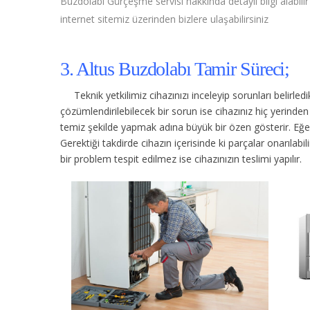
Buzdolabı Gürçeşme servisi hakkında detaylı bilgi alabilir
internet sitemiz üzerinden bizlere ulaşabilirsiniz
3. Altus Buzdolabı Tamir Süreci;
Teknik yetkilimiz cihazınızı inceleyip sorunları belirle
çözümlendirilebilecek bir sorun ise cihazınız hiç yerind
temiz şekilde yapmak adına büyük bir özen gösterir. Eğer c
Gerektiği takdirde cihazın içerisinde ki parçalar onarılabi
bir problem tespit edilmez ise cihazınızın teslimi yapılır.