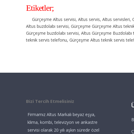
Etiketler;
Gürçeşme Altus servisi, Altus servis, Altus servisler
Altus buzdolabı servisi, Gürçeşme Gürçeşme Altus teknik 
Gürçeşme buzdolabı servisi, Altus Gürçeşme Buzdolabı 
teknik servis telefonu, Gürçeşme Altus teknik servis tel
Bizi Tercih Etmelisiniz
Firmamız Altus Markalı beyaz eşya,
B
klima, kombi, televizyon ve ankastre
servisi olarak 20 yılı aşkın süredir özel
Ç