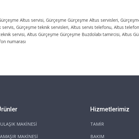
i, Gürçeşme Altus servisi, Gürçeşme Gürçeşme Altus servisleri, Gürçeş
servis, Gürçeşme teknik servisleri, Altus servis telefonu, Altus telef
teknik servisi, Altus Gürçeşme Gürçeşme Buzdolabı tamircisi, Altus 
efon numarası
Ürünler
Hizmetlerimiz
ULAŞIK MAKİNESİ
TAMİR
AMAŞIR MAKİNESİ
BAKIM