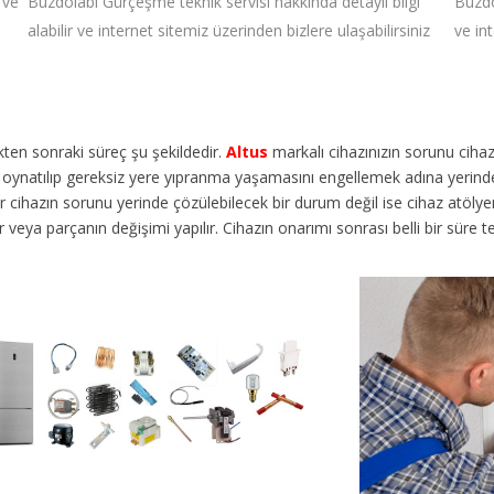
 ve
Buzdolabı Gürçeşme teknik servisi hakkında detaylı bilgi
Buzdo
alabilir ve internet sitemiz üzerinden bizlere ulaşabilirsiniz
ve in
dikten sonraki süreç şu şekildedir.
Altus
markalı cihazınızın sorunu cih
en oynatılıp gereksiz yere yıpranma yaşamasını engellemek adına yerinde
ihazın sorunu yerinde çözülebilecek bir durum değil ise cihaz atölyemize
lir veya parçanın değişimi yapılır. Cihazın onarımı sonrası belli bir süre