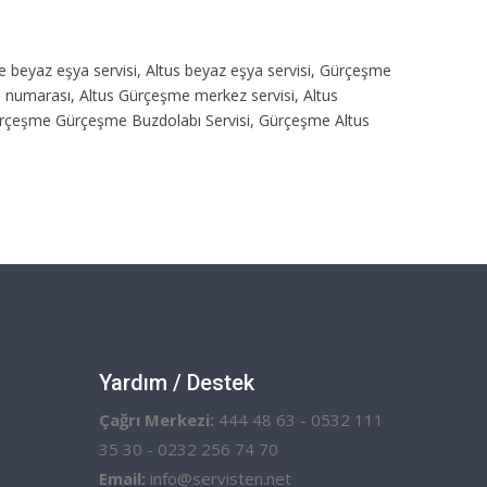
me beyaz eşya servisi, Altus beyaz eşya servisi, Gürçeşme
on numarası, Altus Gürçeşme merkez servisi, Altus
Gürçeşme Gürçeşme Buzdolabı Servisi, Gürçeşme Altus
Yardım / Destek
Çağrı Merkezi:
444 48 63 - 0532 111
35 30 - 0232 256 74 70
Email:
info@servisten.net