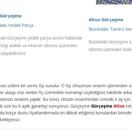
 Gürçeşme
Altus Gürçeşme
labı Yedek Parça
Buzdolabı Tamirci Ser
abı Gürçeşme yedek parça servisi hakkında
Buzdolabı Gürçeşme tamir
 bilgi alabilir ve internet sitemiz üzerinden
sitemiz üzerinden bizler
 ulaşabilirsiniz
ı sizlere bir servis fişi sunulur. O fişi cihazınızın onarım işleminden 
 ulaşıp size verilen fiş üzerindeki numarayı söylediğiniz takdirde arka
ınızın onarımı yapılır. Bu süreç cihazın onarımından sonraki 6 ay için g
rak size bu 6 aylık garantiyi sunuyoruz. Gürçeşme
Gürçeşme
Altus
tekn
da bütçe dostu fiyatlandırmada en dikkat ettiğimiz konulardan birisidi
 bekliyoruz.