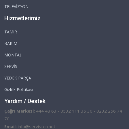
TELEVİZYON
Hizmetlerimiz
TAMİR
BAKIM
MONTAJ
SERVİS
YEDEK PARÇA
Gizlilik Politikası
Yardım / Destek
Çağrı Merkezi:
444 48 63 - 0532 111 35 30 - 0232 256 74
70
Email:
info@servisten.net