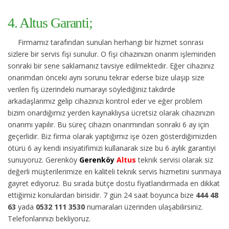
4. Altus Garanti;
Firmamız tarafından sunulan herhangi bir hizmet sonrası
sizlere bir servis fişi sunulur. O fişi cihazınızın onarım işleminden
sonraki bir sene saklamanız tavsiye edilmektedir. Eğer cihazınız
onarımdan önceki aynı sorunu tekrar ederse bize ulaşıp size
verilen fiş üzerindeki numarayı söylediğiniz takdirde
arkadaşlarımız gelip cihazınızı kontrol eder ve eğer problem
bizim onardığımız yerden kaynaklıysa ücretsiz olarak cihazınızın
onarımı yapılır. Bu süreç cihazın onarımından sonraki 6 ay için
geçerlidir. Biz firma olarak yaptığımız işe özen gösterdiğimizden
ötürü 6 ay kendi insiyatifimizi kullanarak size bu 6 aylık garantiyi
sunuyoruz. Gerenköy
Gerenköy
Altus
teknik servisi olarak siz
değerli müşterilerimize en kaliteli teknik servis hizmetini sunmaya
gayret ediyoruz. Bu sırada bütçe dostu fiyatlandırmada en dikkat
ettiğimiz konulardan birisidir. 7 gün 24 saat boyunca bize
444 48
63
yada
0532 111 3530
numaraları üzerinden ulaşabilirsiniz.
Telefonlarınızı bekliyoruz.