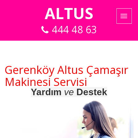
ALTUS
444 48 63
Gerenköy Altus Çamaşır
Makinesi Servisi
Yardım
ve
Destek