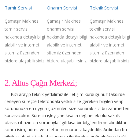
Tamir Servisi
Onarım Servisi
Teknik Servisi
Çamaşır Makinesi
Çamaşır Makinesi
Çamaşır Makinesi
tamir servisi
onarım servisi
teknik servisi
hakkında detaylı bilgi
hakkında detaylı bilgi
hakkında detaylı bilgi
alabilir ve internet
alabilir ve internet
alabilir ve internet
sitemiz üzerinden
sitemiz üzerinden
sitemiz üzerinden
bizlere ulaşabilirsiniz
bizlere ulaşabilirsiniz
bizlere ulaşabilirsiniz
2. Altus Çağrı Merkezi;
Bizi arayıp teknik yetkilimiz ile iletişim kurduğunuz takdirde
ilerleyen süreçte telefondaki yetkili size gereken bilgileri verip
sorununuza en uygun çözümleri size sunarak sizi bu zahmetten
kurtaracaktır. Sürecin işleyişine kısaca değinecek olursak ilk
olarak cihazınızın sorunuyla ilgili kısa bir bilgilendirme alındıktan
sonra isim, adres ve telefon numaranız kaydedilir. Ardından bu
bilgiler sahadaki arkadaşlarımıza iletilerek iş yoğunluğuna bağlı