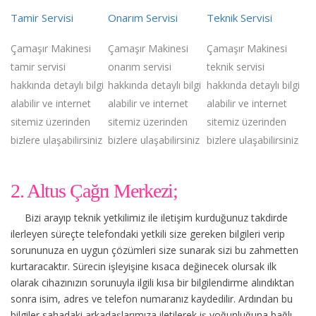
Tamir Servisi
Onarım Servisi
Teknik Servisi
Çamaşır Makinesi
Çamaşır Makinesi
Çamaşır Makinesi
tamir servisi
onarım servisi
teknik servisi
hakkında detaylı bilgi
hakkında detaylı bilgi
hakkında detaylı bilgi
alabilir ve internet
alabilir ve internet
alabilir ve internet
sitemiz üzerinden
sitemiz üzerinden
sitemiz üzerinden
bizlere ulaşabilirsiniz
bizlere ulaşabilirsiniz
bizlere ulaşabilirsiniz
2. Altus Çağrı Merkezi;
Bizi arayıp teknik yetkilimiz ile iletişim kurduğunuz takdirde
ilerleyen süreçte telefondaki yetkili size gereken bilgileri verip
sorununuza en uygun çözümleri size sunarak sizi bu zahmetten
kurtaracaktır. Sürecin işleyişine kısaca değinecek olursak ilk
olarak cihazınızın sorunuyla ilgili kısa bir bilgilendirme alındıktan
sonra isim, adres ve telefon numaranız kaydedilir. Ardından bu
bilgiler sahadaki arkadaşlarımıza iletilerek iş yoğunluğuna bağlı