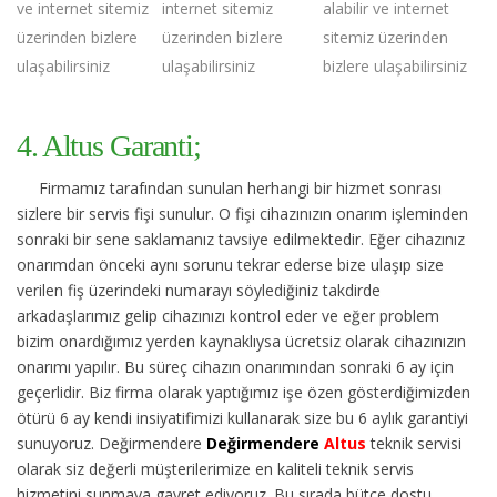
ve internet sitemiz
internet sitemiz
alabilir ve internet
üzerinden bizlere
üzerinden bizlere
sitemiz üzerinden
ulaşabilirsiniz
ulaşabilirsiniz
bizlere ulaşabilirsiniz
4. Altus Garanti;
Firmamız tarafından sunulan herhangi bir hizmet sonrası
sizlere bir servis fişi sunulur. O fişi cihazınızın onarım işleminden
sonraki bir sene saklamanız tavsiye edilmektedir. Eğer cihazınız
onarımdan önceki aynı sorunu tekrar ederse bize ulaşıp size
verilen fiş üzerindeki numarayı söylediğiniz takdirde
arkadaşlarımız gelip cihazınızı kontrol eder ve eğer problem
bizim onardığımız yerden kaynaklıysa ücretsiz olarak cihazınızın
onarımı yapılır. Bu süreç cihazın onarımından sonraki 6 ay için
geçerlidir. Biz firma olarak yaptığımız işe özen gösterdiğimizden
ötürü 6 ay kendi insiyatifimizi kullanarak size bu 6 aylık garantiyi
sunuyoruz. Değirmendere
Değirmendere
Altus
teknik servisi
olarak siz değerli müşterilerimize en kaliteli teknik servis
hizmetini sunmaya gayret ediyoruz. Bu sırada bütçe dostu