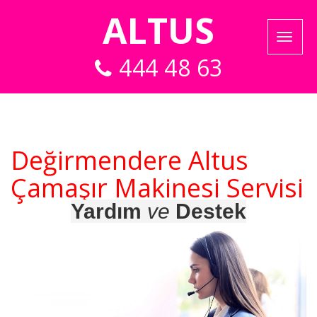
ALTUS
444 48 63
Değirmendere Altus
Çamaşır Makinesi Servisi
Yardım
ve
Destek