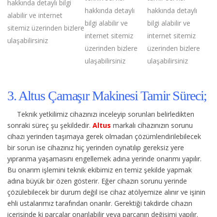
hakkında detaylı bilgi
hakkında detaylı
hakkında detaylı
alabilir ve internet
bilgi alabilir ve
bilgi alabilir ve
sitemiz üzerinden bizlere
internet sitemiz
internet sitemiz
ulaşabilirsiniz
üzerinden bizlere
üzerinden bizlere
ulaşabilirsiniz
ulaşabilirsiniz
3. Altus Çamaşır Makinesi Tamir Süreci;
Teknik yetkilimiz cihazınızı inceleyip sorunları belirledikten
sonraki süreç şu şekildedir.
Altus
markalı cihazınızın sorunu
cihazı yerinden taşımaya gerek olmadan çözümlendirilebilecek
bir sorun ise cihazınız hiç yerinden oynatılıp gereksiz yere
yıpranma yaşamasını engellemek adına yerinde onarımı yapılır.
Bu onarım işlemini teknik ekibimiz en temiz şekilde yapmak
adına büyük bir özen gösterir. Eğer cihazın sorunu yerinde
çözülebilecek bir durum değil ise cihaz atölyemize alınır ve işinin
ehli ustalarımız tarafından onarılır. Gerektiği takdirde cihazın
içerisinde ki parçalar onarılabilir veya parçanın değişimi yapılır.