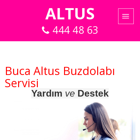
ALTUS
444 48 63
Buca Altus Buzdolabı
Servisi
Yardım
ve
Destek