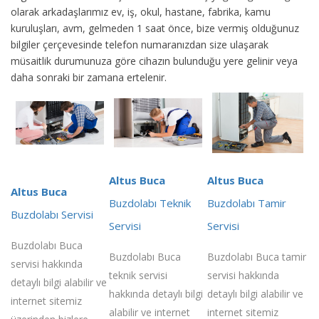
olarak arkadaşlarımız ev, iş, okul, hastane, fabrika, kamu
kuruluşları, avm, gelmeden 1 saat önce, bize vermiş olduğunuz
bilgiler çerçevesinde telefon numaranızdan size ulaşarak
müsaitlik durumunuza göre cihazın bulunduğu yere gelinir veya
daha sonraki bir zamana ertelenir.
Altus Buca
Altus Buca
Altus Buca
Buzdolabı Teknik
Buzdolabı Tamir
Buzdolabı Servisi
Servisi
Servisi
Buzdolabı Buca
Buzdolabı Buca
Buzdolabı Buca tamir
servisi hakkında
teknik servisi
servisi hakkında
detaylı bilgi alabilir ve
hakkında detaylı bilgi
detaylı bilgi alabilir ve
internet sitemiz
alabilir ve internet
internet sitemiz