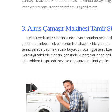
Çamaşır Makinesi Basmane servisi hakkında detaylı bilgi a
internet sitemiz üzerinden bizlere ulaşabilirsiniz
3. Altus Çamaşır Makinesi Tamir Sü
Teknik yetkilimiz cihazınızı inceleyip sorunları belirle
çözümlendirilebilecek bir sorun ise cihazınız hiç yerind
temiz şekilde yapmak adına büyük bir özen gösterir. Eğer c
Gerektiği takdirde cihazın içerisinde ki parçalar onarılabi
bir problem tespit edilmez ise cihazınızın teslimi yapılır.