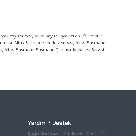
eyaz eşya servisi, Altus beyaz eşya servisi, Basmane
 numarası, Altus Basmane merkez servisi, Altus Basmane
si, Altus Basmane Basmane Çamaşır Makinesi Servisi,
Yardım / Destek
Çağrı Merkezi:
444 48 63 - 0532 111