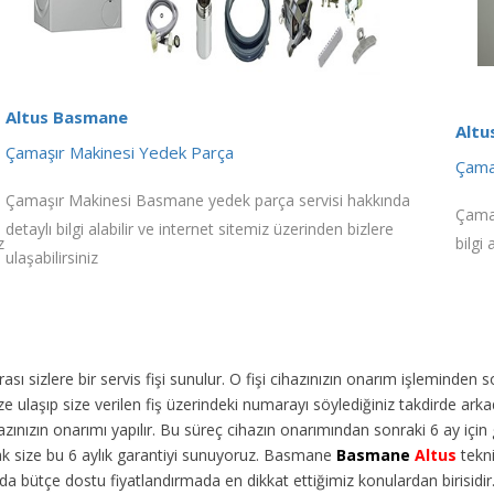
Altus Basmane
Altu
Çamaşır Makinesi Yedek Parça
Çamaş
Çamaşır Makinesi Basmane yedek parça servisi hakkında
Çamaş
detaylı bilgi alabilir ve internet sitemiz üzerinden bizlere
z
bilgi 
ulaşabilirsiniz
ı sizlere bir servis fişi sunulur. O fişi cihazınızın onarım işleminden 
 ulaşıp size verilen fiş üzerindeki numarayı söylediğiniz takdirde arka
ınızın onarımı yapılır. Bu süreç cihazın onarımından sonraki 6 ay için g
rak size bu 6 aylık garantiyi sunuyoruz. Basmane
Basmane
Altus
tekni
da bütçe dostu fiyatlandırmada en dikkat ettiğimiz konulardan birisidi