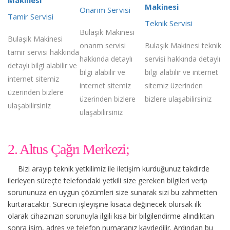
Makinesi
Onarım Servisi
Tamir Servisi
Teknik Servisi
Bulaşık Makinesi
Bulaşık Makinesi
onarım servisi
Bulaşık Makinesi teknik
tamir servisi hakkında
hakkında detaylı
servisi hakkında detaylı
detaylı bilgi alabilir ve
bilgi alabilir ve
bilgi alabilir ve internet
internet sitemiz
internet sitemiz
sitemiz üzerinden
üzerinden bizlere
üzerinden bizlere
bizlere ulaşabilirsiniz
ulaşabilirsiniz
ulaşabilirsiniz
2. Altus Çağrı Merkezi;
Bizi arayıp teknik yetkilimiz ile iletişim kurduğunuz takdirde
ilerleyen süreçte telefondaki yetkili size gereken bilgileri verip
sorununuza en uygun çözümleri size sunarak sizi bu zahmetten
kurtaracaktır. Sürecin işleyişine kısaca değinecek olursak ilk
olarak cihazınızın sorunuyla ilgili kısa bir bilgilendirme alındıktan
sonra isim, adres ve telefon numaranız kaydedilir. Ardından bu