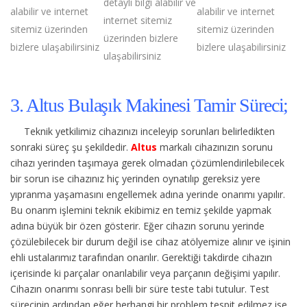
detaylı bilgi alabilir ve
alabilir ve internet
alabilir ve internet
internet sitemiz
sitemiz üzerinden
sitemiz üzerinden
üzerinden bizlere
bizlere ulaşabilirsiniz
bizlere ulaşabilirsiniz
ulaşabilirsiniz
3. Altus Bulaşık Makinesi Tamir Süreci;
Teknik yetkilimiz cihazınızı inceleyip sorunları belirledikten
sonraki süreç şu şekildedir.
Altus
markalı cihazınızın sorunu
cihazı yerinden taşımaya gerek olmadan çözümlendirilebilecek
bir sorun ise cihazınız hiç yerinden oynatılıp gereksiz yere
yıpranma yaşamasını engellemek adına yerinde onarımı yapılır.
Bu onarım işlemini teknik ekibimiz en temiz şekilde yapmak
adına büyük bir özen gösterir. Eğer cihazın sorunu yerinde
çözülebilecek bir durum değil ise cihaz atölyemize alınır ve işinin
ehli ustalarımız tarafından onarılır. Gerektiği takdirde cihazın
içerisinde ki parçalar onarılabilir veya parçanın değişimi yapılır.
Cihazın onarımı sonrası belli bir süre teste tabi tutulur. Test
sürecinin ardından eğer herhangi bir problem tespit edilmez ise