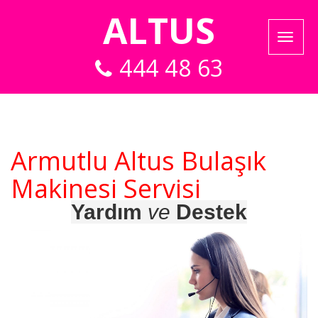
ALTUS
444 48 63
Armutlu Altus Bulaşık
Makinesi Servisi
Yardım
ve
Destek