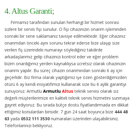
4. Altus Garanti;
Firmamız tarafından sunulan herhangi bir hizmet sonrası
sizlere bir servis fişi sunulur. O fişi cihazınızın onarım işleminden
sonraki bir sene saklamanız tavsiye edilmektedir. Eğer cihazınız
onarımdan önceki aynı sorunu tekrar ederse bize ulaşıp size
verilen fiş üzerindeki numarayı söylediğiniz takdirde
arkadaşlarımız gelip cihazınızı kontrol eder ve eğer problem
bizim onardığımız yerden kaynaklıysa ücretsiz olarak cihazınızın
onarımı yapılır. Bu süreç cihazın onarımından sonraki 6 ay için
geçerlidir. Biz firma olarak yaptığımız işe özen gösterdiğimizden
ötürü 6 ay kendi insiyatifimizi kullanarak size bu 6 aylık garantiyi
sunuyoruz. Armutlu
Armutlu
Altus
teknik servisi olarak siz
değerli müşterilerimize en kaliteli teknik servis hizmetini sunmaya
gayret ediyoruz. Bu sırada bütçe dostu fiyatlandırmada en dikkat
ettiğimiz konulardan birisidir. 7 gün 24 saat boyunca bize
444 48
63
yada
0532 111 3530
numaraları üzerinden ulaşabilirsiniz.
Telefonlarınızı bekliyoruz.