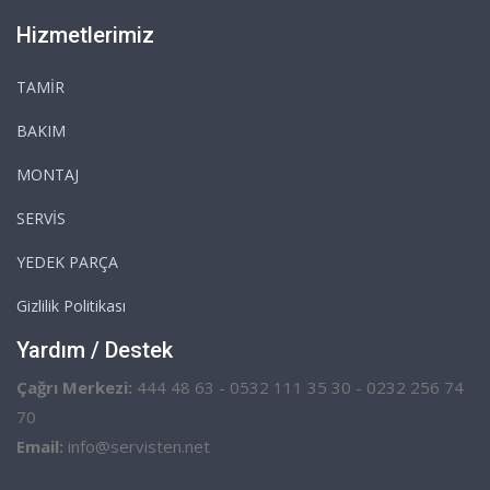
Hizmetlerimiz
TAMİR
BAKIM
MONTAJ
SERVİS
YEDEK PARÇA
Gizlilik Politikası
Yardım / Destek
Çağrı Merkezi:
444 48 63 - 0532 111 35 30 - 0232 256 74
70
Email:
info@servisten.net