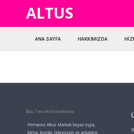
ALTUS
ANA SAYFA
HAKKIMIZDA
HİZ
Bizi Tercih Etmelisiniz
Firmamız Altus Markalı beyaz eşya,
B
klima, kombi, televizyon ve ankastre