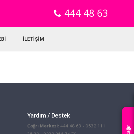
444 48 63
EBİ
İLETİŞİM
Yardım / Destek
Çağrı Merkezi:
444 48 63 - 0532 111
35 30 - 0232 256 74 70