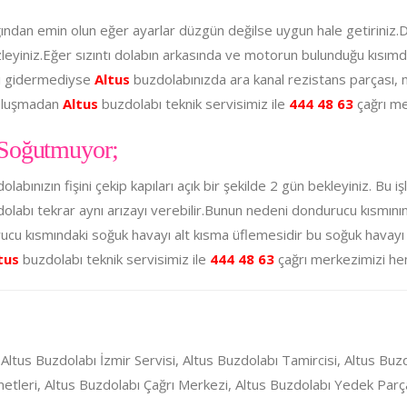
ığından emin olun eğer ayarlar düzgün değilse uygun hale getiriniz.
emizleyiniz.Eğer sızıntı dolabın arkasında ve motorun bulunduğu kısım
zı gidermediyse
Altus
buzdolabınızda ara kanal rezistans parçası, mo
 oluşmadan
Altus
buzdolabı teknik servisimiz ile
444 48 63
çağrı me
 Soğutmuyor;
dolabınızın fişini çekip kapıları açık bir şekilde 2 gün bekleyiniz. Bu 
olabı tekrar aynı arızayı verebilir.Bunun nedeni dondurucu kısmını
ucu kısmındaki soğuk havayı alt kısma üflemesidir bu soğuk havayı 
tus
buzdolabı teknik servisimiz ile
444 48 63
çağrı merkezimizi hem
 Altus Buzdolabı İzmir Servisi, Altus Buzdolabı Tamircisi, Altus Buz
metleri, Altus Buzdolabı Çağrı Merkezi, Altus Buzdolabı Yedek Par