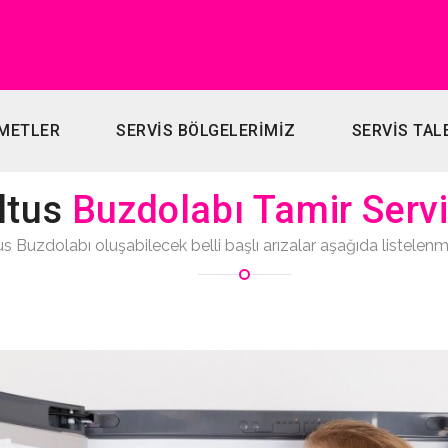
METLER
SERVİS BÖLGELERİMİZ
SERVİS TAL
ltus
Buzdolabı Tamir Servi
us Buzdolabı oluşabilecek belli başlı arızalar aşağıda listelenmiş