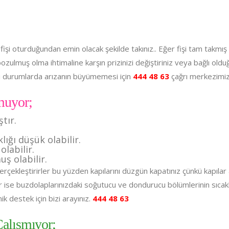
.
 fişi oturduğundan emin olacak şekilde takınız.. Eğer fişi tam takm
bozulmuş olma ihtimaline karşın prizinizi değiştiriniz veya bağlı old
bi durumlarda arızanın büyümemesi için
444 48 63
çağrı merkezimizi
muyor;
tır.
ığı düşük olabilir.
olabilir.
ş olabilir.
çekleştirirler bu yüzden kapılarını düzgün kapatınız çünkü kapılar 
or ise buzdolaplarınızdaki soğutucu ve dondurucu bölümlerinin sıcakl
ik destek için bizi arayınız.
444 48 63
alışmıyor;