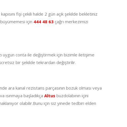
kapısını fişi çekili halde 2 gün açık şekilde bekletiniz
ın büyümemesi için
444 48 63
çağrı merkezimizi
 uygun conta ile değiştirmek için bizimle iletişime
retsiz bir şekilde tekrardan değiştirilir.
inde ara kanal rezistans parçasının bozuk olması veya
hava ısınmaya başladıkça
Altus
buzdolabının içini
klanıyor olabilir.Bunu için siz yinede tedbiri elden