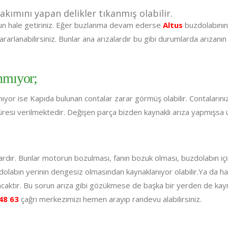
akımını yapan delikler tıkanmış olabilir.
gun hale getiriniz. Eğer buzlanma devam ederse
Altus
buzdolabının 
arlanabilirsiniz. Bunlar ana arızalardır bu gibi durumlarda arızan
nmıyor;
yor ise Kapıda bulunan contalar zarar görmüş olabilir. Contalarınızı
 süresi verilmektedir. Değişen parça bizden kaynaklı arıza yapmışsa üc
rdır. Bunlar motorun bozulması, fanın bozuk olması, buzdolabın iç
, dolabın yerinin dengesiz olmasından kaynaklanıyor olabilir.Ya da 
acaktır. Bu sorun arıza gibi gözükmese de başka bir yerden de kayna
48 63
çağrı merkezimizi hemen arayıp randevu alabilirsiniz.