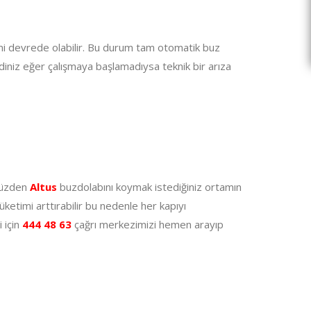
emi devrede olabilir. Bu durum tam otomatik buz
diniz eğer çalışmaya başlamadıysa teknik bir arıza
 yüzden
Altus
buzdolabını koymak istediğiniz ortamın
üketimi arttırabilir bu nedenle her kapıyı
 için
444 48 63
çağrı merkezimizi hemen arayıp