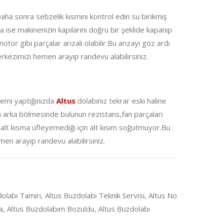
Daha sonra sebzelik kısmını kontrol edin su birikmiş
da ise makinenizin kapılarını doğru bir şeklide kapanıp
tor gibi parçalar arızalı olabilir.Bu arızayı göz ardı
rkezimizi hemen arayıp randevu alabilirsiniz.
işlemi yaptığınızda
Altus
dolabınız tekrar eski haline
n arka bölmesinde bulunun rezistans,fan parçaları
alt kısma üfleyemediği için alt kısım soğutmuyor.Bu
en arayıp randevu alabilirsiniz.
dolabı Tamiri, Altus Buzdolabı Teknik Servisi, Altus No
ça, Altus Buzdolabım Bozuldu, Altus Buzdolabı