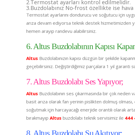
2.Termostat ayarları kontrol edilmelidir.
3.Buzdolabınız No-frost özellikte ise hava 
Termostat ayarlarını dondurucu ve soğutucu için uy
arıza devam ediyorsa teknik destek hizmetimizden yar
hemen arayıp randevu alabilirsiniz.
6. Altus Buzdolabının Kapısı Kapa
Altus
Buzdolabınızın kapısı düzgün bir şekilde kapanmı
geçebilirsiniz. Değiştirdiğimiz parçalara 1 yıl garanti
7. Altus Buzdolabı Ses Yapıyor;
Altus
Buzdolabının ses çıkarmasında bir çok neden va
basit arıza olarak fan yerinin pislikten dolmuş olması
soğutmak için harcayacağı enerjide orantılı olarak art
bırakmayıp
Altus
buzdolabı teknik servisimiz ile
444 
8. Altus Buzdolabı Su Akıtıyor;