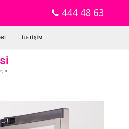
444 48 63
EBİ
İLETİŞİM
si
tir.