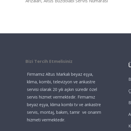
Arızaları, Altus Buzdolabı Servis Numarası
Bizi Tercih Etmelisiniz
Firmamız Altus Markalı beyaz eşya,
B
klima, kombi, televizyon ve ankastre
servisi olarak 20 yılı aşkın süredir özel
Ç
servis hizmet vermektedir. Firmamız
beyaz eşya, klima kombi tv ve ankastre
servis, montaj, bakım, tamir ve onarım
A
hizmeti vermektedir.
K