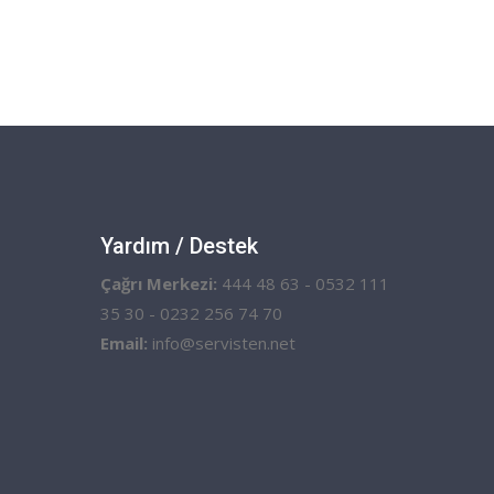
Yardım / Destek
Çağrı Merkezi:
444 48 63 - 0532 111
35 30 - 0232 256 74 70
Email:
info@servisten.net