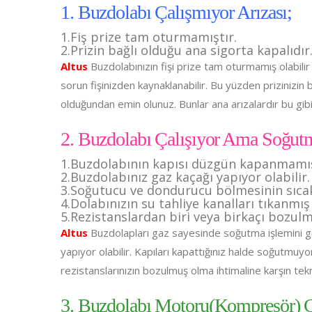
1. Buzdolabı Çalışmıyor Arızası;
1.Fiş prize tam oturmamıştır.
2.Prizin bağlı olduğu ana sigorta kapalıdır
Altus
Buzdolabınızın fişi prize tam oturmamış olabilir
sorun fişinizden kaynaklanabilir. Bu yüzden prizinizin 
olduğundan emin olunuz. Bunlar ana arızalardır bu gi
2. Buzdolabı Çalışıyor Ama Soğut
1.Buzdolabının kapısı düzgün kapanmamış
2.Buzdolabınız gaz kaçağı yapıyor olabilir.
3.Soğutucu ve dondurucu bölmesinin sıcakl
4.Dolabınızın su tahliye kanalları tıkanmış 
5.Rezistanslardan biri veya birkaçı bozulmu
Altus
Buzdolapları gaz sayesinde soğutma işlemini ger
yapıyor olabilir. Kapıları kapattığınız halde soğutmuy
rezistanslarınızın bozulmuş olma ihtimaline karşın tekn
3. Buzdolabı Motoru(Kompresör) Ç