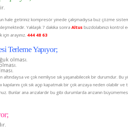
ir.
uygun hale getiriniz kompresör yinede çalışmadıysa buz çözme sist
kleşmektedir. Yaklaşık 7 dakika sonra
Altus
buzdolabınızı kontrol e
 için arayınız.
444 48 63
si Terleme Yapıyor;
ğuk olması.
olması.
lması.
nin altındaysa ve çok nemliyse sık yaşanabilecek bir durumdur. Bu
 kapılarını çok sık açıp kapatmak bir çok arızaya neden olabilir ve t
nuz. Bunlar ana arızalardır bu gibi durumlarda arızanın büyümemesi
or;
ır.