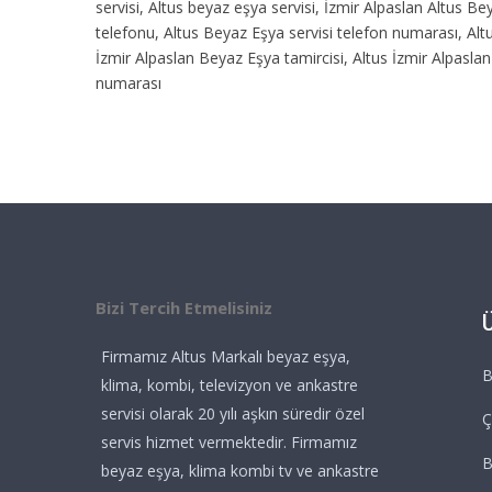
servisi, Altus beyaz eşya servisi, İzmir Alpaslan Altus Be
telefonu, Altus Beyaz Eşya servisi telefon numarası, Altu
İzmir Alpaslan Beyaz Eşya tamircisi, Altus İzmir Alpaslan
numarası
Bizi Tercih Etmelisiniz
Firmamız Altus Markalı beyaz eşya,
B
klima, kombi, televizyon ve ankastre
servisi olarak 20 yılı aşkın süredir özel
Ç
servis hizmet vermektedir. Firmamız
beyaz eşya, klima kombi tv ve ankastre