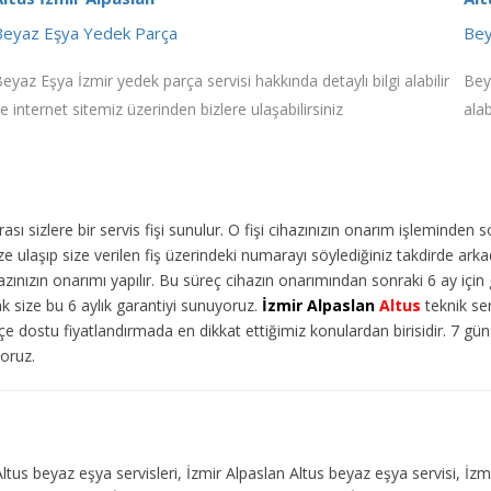
Beyaz Eşya Yedek Parça
Bey
eyaz Eşya İzmir yedek parça servisi hakkında detaylı bilgi alabilir
Beya
e internet sitemiz üzerinden bizlere ulaşabilirsiniz
alab
ı sizlere bir servis fişi sunulur. O fişi cihazınızın onarım işleminden 
 ulaşıp size verilen fiş üzerindeki numarayı söylediğiniz takdirde arka
ınızın onarımı yapılır. Bu süreç cihazın onarımından sonraki 6 ay için g
ak size bu 6 aylık garantiyi sunuyoruz.
İzmir Alpaslan
Altus
teknik ser
e dostu fiyatlandırmada en dikkat ettiğimiz konulardan birisidir. 7 g
yoruz.
Altus beyaz eşya servisleri, İzmir Alpaslan Altus beyaz eşya servisi, İzm