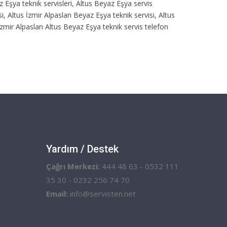
z Eşya teknik servisleri, Altus Beyaz Eşya servis
i, Altus İzmir Alpaslan Beyaz Eşya teknik servisi, Altus
İzmir Alpaslan Altus Beyaz Eşya teknik servis telefon
Yardım / Destek
Çağrı Merkezi:
444 48 63 - 0532 111
35 30 - 0232 256 74 70
Email:
info@servisten.net