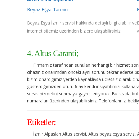
Beyaz Eşya Tarmici
Beyaz Eşya İzmir servisi hakkında detaylı bilgi alabilir ve
B
internet sitemiz üzerinden bizlere ulaşabilirsiniz
v
4. Altus Garanti;
Firmamız tarafından sunulan herhangi bir hizmet sonras
cihazınız onarımdan önceki aynı sorunu tekrar ederse bize
bizim onardığımız yerden kaynaklıysa ücretsiz olarak cihaz
gösterdiğimizden ötürü 6 ay kendi insiyatifimizi kullanar
servis hizmetini sunmaya gayret ediyoruz. Bu sırada bütç
numaraları üzerinden ulaşabilirsiniz. Telefonlarınızı bekli
Etiketler;
İzmir Alpaslan Altus servisi, Altus beyaz eşya servis, 