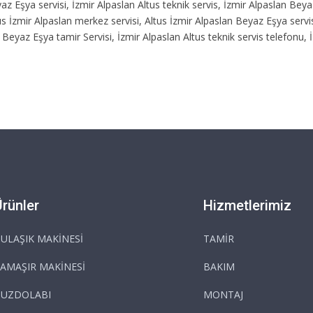
yaz Eşya servisi, İzmir Alpaslan Altus teknik servis, İzmir Alpaslan Beya
s İzmir Alpaslan merkez servisi, Altus İzmir Alpaslan Beyaz Eşya servis
 Beyaz Eşya tamir Servisi, İzmir Alpaslan Altus teknik servis telefonu, 
Ürünler
Hizmetlerimiz
ULAŞIK MAKİNESİ
TAMİR
AMAŞIR MAKİNESİ
BAKIM
BUZDOLABI
MONTAJ