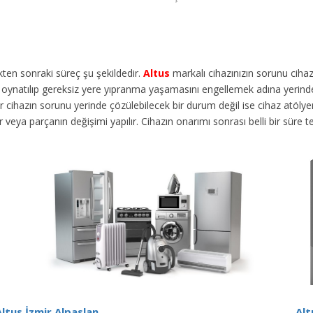
dikten sonraki süreç şu şekildedir.
Altus
markalı cihazınızın sorunu cih
en oynatılıp gereksiz yere yıpranma yaşamasını engellemek adına yerinde
ihazın sorunu yerinde çözülebilecek bir durum değil ise cihaz atölyemize
lir veya parçanın değişimi yapılır. Cihazın onarımı sonrası belli bir süre
Altus İzmir Alpaslan
Alt