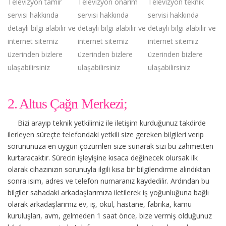
Televizyon tamir
Televizyon onarım
Televizyon teknik
servisi hakkında
servisi hakkında
servisi hakkında
detaylı bilgi alabilir ve
detaylı bilgi alabilir ve
detaylı bilgi alabilir ve
internet sitemiz
internet sitemiz
internet sitemiz
üzerinden bizlere
üzerinden bizlere
üzerinden bizlere
ulaşabilirsiniz
ulaşabilirsiniz
ulaşabilirsiniz
2. Altus Çağrı Merkezi;
Bizi arayıp teknik yetkilimiz ile iletişim kurduğunuz takdirde
ilerleyen süreçte telefondaki yetkili size gereken bilgileri verip
sorununuza en uygun çözümleri size sunarak sizi bu zahmetten
kurtaracaktır. Sürecin işleyişine kısaca değinecek olursak ilk
olarak cihazınızın sorunuyla ilgili kısa bir bilgilendirme alındıktan
sonra isim, adres ve telefon numaranız kaydedilir. Ardından bu
bilgiler sahadaki arkadaşlarımıza iletilerek iş yoğunluğuna bağlı
olarak arkadaşlarımız ev, iş, okul, hastane, fabrika, kamu
kuruluşları, avm, gelmeden 1 saat önce, bize vermiş olduğunuz