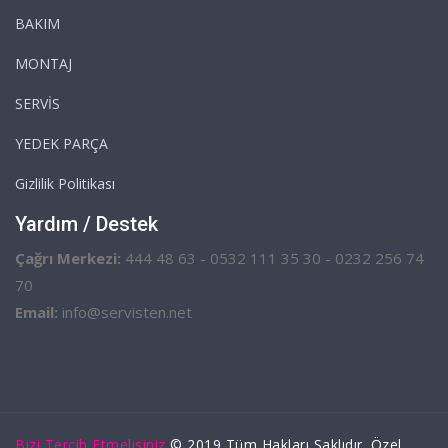
BAKIM
MONTAJ
SERVİS
YEDEK PARÇA
Gizlilik Politikası
Yardım / Destek
Çağrı Merkezi:
444 48 63 - 0532 111 35 30 - 0232 256 74
70
Email:
info@servisten.net
Bizi Tercih Etmelisiniz
© 2019 Tüm Hakları Saklıdır. Özel