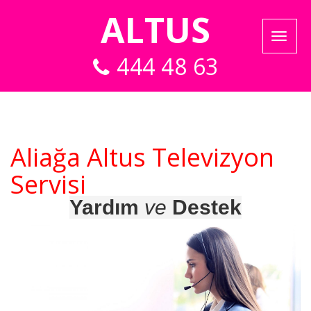
ALTUS
444 48 63
Aliağa Altus Televizyon
Servisi
Yardım
ve
Destek