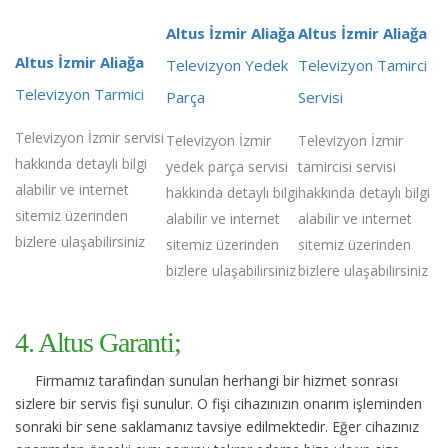
Altus İzmir Aliağa
Altus İzmir Aliağa
Altus İzmir Aliağa
Televizyon Yedek
Televizyon Tamirci
Televizyon Tarmici
Parça
Servisi
Televizyon İzmir servisi
Televizyon İzmir
Televizyon İzmir
hakkında detaylı bilgi
yedek parça servisi
tamircisi servisi
alabilir ve internet
hakkında detaylı bilgi
hakkında detaylı bilgi
sitemiz üzerinden
alabilir ve internet
alabilir ve internet
bizlere ulaşabilirsiniz
sitemiz üzerinden
sitemiz üzerinden
bizlere ulaşabilirsiniz
bizlere ulaşabilirsiniz
4. Altus Garanti;
Firmamız tarafından sunulan herhangi bir hizmet sonrası
sizlere bir servis fişi sunulur. O fişi cihazınızın onarım işleminden
sonraki bir sene saklamanız tavsiye edilmektedir. Eğer cihazınız