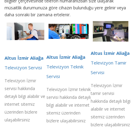
bilgiler çerçevesinde telefon numaranızdan size ulaşarak
müsaitlik durumunuza göre cihazın bulunduğu yere gelinir veya
daha sonraki bir zamana ertelenir.
Altus İzmir Aliağa
Altus İzmir Aliağa
Altus İzmir Aliağa
Televizyon Tamir
Televizyon Teknik
Televizyon Servisi
Servisi
Servisi
Televizyon İzmir
Televizyon İzmir
servisi hakkında
Televizyon İzmir teknik
tamir servisi
detaylı bilgi alabilir ve
servisi hakkında detaylı
hakkında detaylı bilgi
internet sitemiz
bilgi alabilir ve internet
alabilir ve internet
üzerinden bizlere
sitemiz üzerinden
sitemiz üzerinden
ulaşabilirsiniz
bizlere ulaşabilirsiniz
bizlere ulaşabilirsiniz