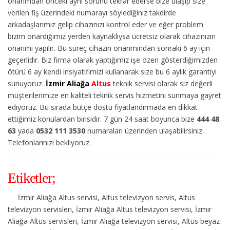
onarımdan önceki aynı sorunu tekrar ederse bize ulaşıp size
verilen fiş üzerindeki numarayı söylediğiniz takdirde
arkadaşlarımız gelip cihazınızı kontrol eder ve eğer problem
bizim onardığımız yerden kaynaklıysa ücretsiz olarak cihazınızın
onarımı yapılır. Bu süreç cihazın onarımından sonraki 6 ay için
geçerlidir. Biz firma olarak yaptığımız işe özen gösterdiğimizden
ötürü 6 ay kendi insiyatifimizi kullanarak size bu 6 aylık garantiyi
sunuyoruz.
İzmir Aliağa
Altus
teknik servisi olarak siz değerli
müşterilerimize en kaliteli teknik servis hizmetini sunmaya gayret
ediyoruz. Bu sırada bütçe dostu fiyatlandırmada en dikkat
ettiğimiz konulardan birisidir. 7 gün 24 saat boyunca bize
444 48
63
yada
0532 111 3530
numaraları üzerinden ulaşabilirsiniz.
Telefonlarınızı bekliyoruz.
Etiketler;
İzmir Aliağa Altus servisi, Altus televizyon servis, Altus
televizyon servisleri, İzmir Aliağa Altus televizyon servisi, İzmir
Aliağa Altus servisleri, İzmir Aliağa televizyon servisi, Altus beyaz