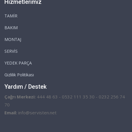
Hizmetlerimiz
TAMİR
BAKIM
MONTAJ
SERVİS
YEDEK PARÇA
Gizlilik Politikası
Yardım / Destek
Çağrı Merkezi:
444 48 63 - 0532 111 35 30 - 0232 256 74
70
Email:
info@servisten.net