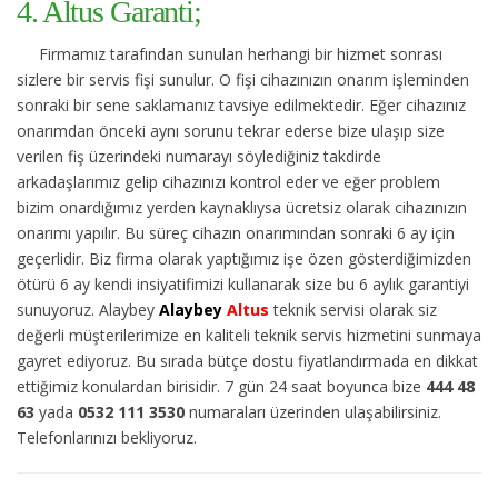
4. Altus Garanti;
Firmamız tarafından sunulan herhangi bir hizmet sonrası
sizlere bir servis fişi sunulur. O fişi cihazınızın onarım işleminden
sonraki bir sene saklamanız tavsiye edilmektedir. Eğer cihazınız
onarımdan önceki aynı sorunu tekrar ederse bize ulaşıp size
verilen fiş üzerindeki numarayı söylediğiniz takdirde
arkadaşlarımız gelip cihazınızı kontrol eder ve eğer problem
bizim onardığımız yerden kaynaklıysa ücretsiz olarak cihazınızın
onarımı yapılır. Bu süreç cihazın onarımından sonraki 6 ay için
geçerlidir. Biz firma olarak yaptığımız işe özen gösterdiğimizden
ötürü 6 ay kendi insiyatifimizi kullanarak size bu 6 aylık garantiyi
sunuyoruz. Alaybey
Alaybey
Altus
teknik servisi olarak siz
değerli müşterilerimize en kaliteli teknik servis hizmetini sunmaya
gayret ediyoruz. Bu sırada bütçe dostu fiyatlandırmada en dikkat
ettiğimiz konulardan birisidir. 7 gün 24 saat boyunca bize
444 48
63
yada
0532 111 3530
numaraları üzerinden ulaşabilirsiniz.
Telefonlarınızı bekliyoruz.