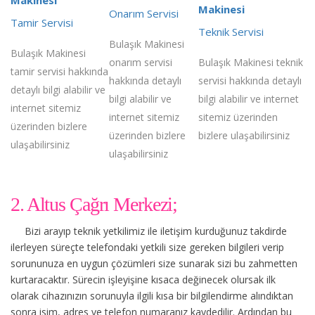
Makinesi
Onarım Servisi
Tamir Servisi
Teknik Servisi
Bulaşık Makinesi
Bulaşık Makinesi
onarım servisi
Bulaşık Makinesi teknik
tamir servisi hakkında
hakkında detaylı
servisi hakkında detaylı
detaylı bilgi alabilir ve
bilgi alabilir ve
bilgi alabilir ve internet
internet sitemiz
internet sitemiz
sitemiz üzerinden
üzerinden bizlere
üzerinden bizlere
bizlere ulaşabilirsiniz
ulaşabilirsiniz
ulaşabilirsiniz
2. Altus Çağrı Merkezi;
Bizi arayıp teknik yetkilimiz ile iletişim kurduğunuz takdirde
ilerleyen süreçte telefondaki yetkili size gereken bilgileri verip
sorununuza en uygun çözümleri size sunarak sizi bu zahmetten
kurtaracaktır. Sürecin işleyişine kısaca değinecek olursak ilk
olarak cihazınızın sorunuyla ilgili kısa bir bilgilendirme alındıktan
sonra isim, adres ve telefon numaranız kaydedilir. Ardından bu