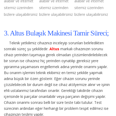
alabilir ve internet
alabilir ve internet
alabilir ve internet
sitemiz üzerinden
sitemiz üzerinden
sitemiz üzerinden
bizlere ulaşabilirsiniz
bizlere ulaşabilirsiniz
bizlere ulaşabilirsiniz
3. Altus Bulaşık Makinesi Tamir Süreci;
Teknik yetkilimiz cihazınızı inceleyip sorunları belirledikten
sonraki süreç şu şekildedir.
Altus
markalı cihazınızın sorunu
cihazı yerinden taşımaya gerek olmadan çözümlendirilebilecek
bir sorun ise cihazınız hiç yerinden oynatılıp gereksiz yere
yıpranma yaşamasını engellemek adına yerinde onarımı yapılır.
Bu onarım işlemini teknik ekibimiz en temiz şekilde yapmak
adına büyük bir özen gösterir. Eğer cihazın sorunu yerinde
çözülebilecek bir durum değil ise cihaz atölyemize alınır ve işinin
ehli ustalarımız tarafından onarılır. Gerektiği takdirde cihazın
içerisinde ki parçalar onarılabilir veya parçanın değişimi yapılır.
Cihazın onarımı sonrası belli bir süre teste tabi tutulur. Test
sürecinin ardından eğer herhangi bir problem tespit edilmez ise
cihazınızın teslimi yapılır.