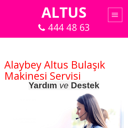
ALTUS
444 48 63
Alaybey Altus Bulaşık
Makinesi Servisi
Yardım
ve
Destek