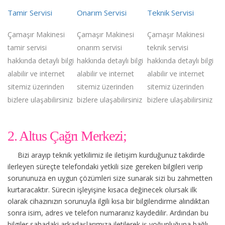
Tamir Servisi
Onarım Servisi
Teknik Servisi
Çamaşır Makinesi
Çamaşır Makinesi
Çamaşır Makinesi
tamir servisi
onarım servisi
teknik servisi
hakkında detaylı bilgi
hakkında detaylı bilgi
hakkında detaylı bilgi
alabilir ve internet
alabilir ve internet
alabilir ve internet
sitemiz üzerinden
sitemiz üzerinden
sitemiz üzerinden
bizlere ulaşabilirsiniz
bizlere ulaşabilirsiniz
bizlere ulaşabilirsiniz
2. Altus Çağrı Merkezi;
Bizi arayıp teknik yetkilimiz ile iletişim kurduğunuz takdirde
ilerleyen süreçte telefondaki yetkili size gereken bilgileri verip
sorununuza en uygun çözümleri size sunarak sizi bu zahmetten
kurtaracaktır. Sürecin işleyişine kısaca değinecek olursak ilk
olarak cihazınızın sorunuyla ilgili kısa bir bilgilendirme alındıktan
sonra isim, adres ve telefon numaranız kaydedilir. Ardından bu
bilgiler sahadaki arkadaşlarımıza iletilerek iş yoğunluğuna bağlı