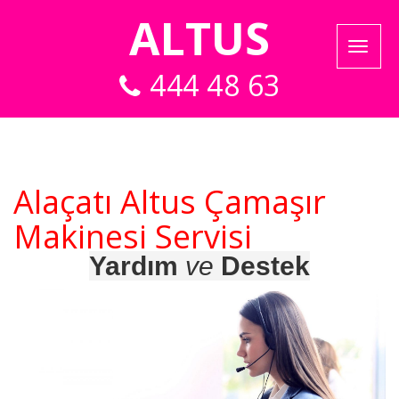
ALTUS
444 48 63
Alaçatı Altus Çamaşır
Makinesi Servisi
Yardım
ve
Destek