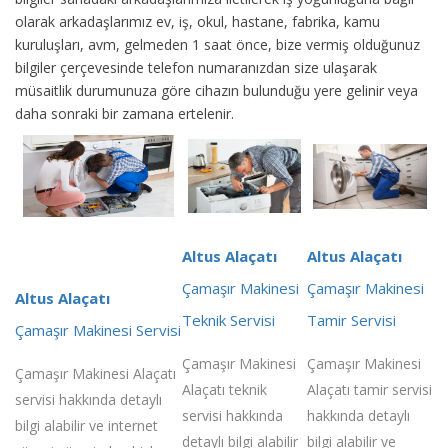
olarak arkadaşlarımız ev, iş, okul, hastane, fabrika, kamu
kuruluşları, avm, gelmeden 1 saat önce, bize vermiş olduğunuz
bilgiler çerçevesinde telefon numaranızdan size ulaşarak
müsaitlik durumunuza göre cihazın bulunduğu yere gelinir veya
daha sonraki bir zamana ertelenir.
Altus Alaçatı
Altus Alaçatı
Çamaşır Makinesi
Çamaşır Makinesi
Altus Alaçatı
Teknik Servisi
Tamir Servisi
Çamaşır Makinesi Servisi
Çamaşır Makinesi
Çamaşır Makinesi
Çamaşır Makinesi Alaçatı
Alaçatı teknik
Alaçatı tamir servisi
servisi hakkında detaylı
servisi hakkında
hakkında detaylı
bilgi alabilir ve internet
detaylı bilgi alabilir
bilgi alabilir ve