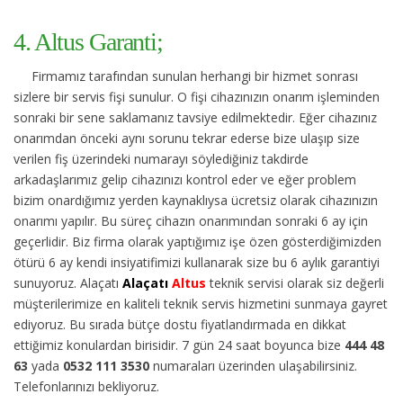
4. Altus Garanti;
Firmamız tarafından sunulan herhangi bir hizmet sonrası
sizlere bir servis fişi sunulur. O fişi cihazınızın onarım işleminden
sonraki bir sene saklamanız tavsiye edilmektedir. Eğer cihazınız
onarımdan önceki aynı sorunu tekrar ederse bize ulaşıp size
verilen fiş üzerindeki numarayı söylediğiniz takdirde
arkadaşlarımız gelip cihazınızı kontrol eder ve eğer problem
bizim onardığımız yerden kaynaklıysa ücretsiz olarak cihazınızın
onarımı yapılır. Bu süreç cihazın onarımından sonraki 6 ay için
geçerlidir. Biz firma olarak yaptığımız işe özen gösterdiğimizden
ötürü 6 ay kendi insiyatifimizi kullanarak size bu 6 aylık garantiyi
sunuyoruz. Alaçatı
Alaçatı
Altus
teknik servisi olarak siz değerli
müşterilerimize en kaliteli teknik servis hizmetini sunmaya gayret
ediyoruz. Bu sırada bütçe dostu fiyatlandırmada en dikkat
ettiğimiz konulardan birisidir. 7 gün 24 saat boyunca bize
444 48
63
yada
0532 111 3530
numaraları üzerinden ulaşabilirsiniz.
Telefonlarınızı bekliyoruz.