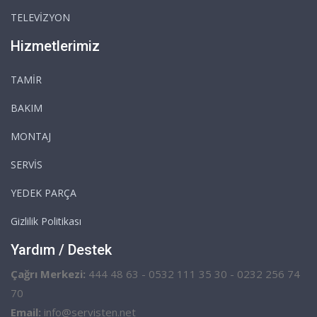
TELEVİZYON
Hizmetlerimiz
TAMİR
BAKIM
MONTAJ
SERVİS
YEDEK PARÇA
Gizlilik Politikası
Yardım / Destek
Çağrı Merkezi:
444 48 63 - 0532 111 35 30 - 0232 256 74
70
Email:
info@servisten.net